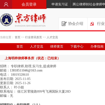
会员登录
申请实习证
两公律师转社会律师
协会介绍
行业
当前位置：
首页
>>
行业资讯首页
>>
人才交流
首页
人才交流
律师黄页
下载中心
办事指南
上海明梓律师事务所
（状态：已结束）
招聘： 专职律师,助理,实习生,提成律师
邮箱：
13818511046@163.com
电话： 18019328610
发布日期: 2025-11-05
更新日期: 2025-11-26
联系人： 叶小姐
联系地址： 徐汇区零陵路899号飞洲国际大厦28D
邮编：无
招聘职位：
专职律师 （2人）