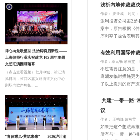
浅析内地仲裁裁决
作者： 麦业成
时间： 2
派利投资公司案2是
案中，原告根据《仲
序剥夺了被告表明其有
律心向党歌盛世 法治铸魂启新程 ——
有效利用国际仲
上海律师行业庆祝建党 105 周年主题
作者：卓元畅 彭禧雯
文艺汇演圆满落幕
不过需要注意的是，
（点击查看视频）七月申城，浦江清
庭颁发临时措施更为
风拂面，虹口区嘉兴路街道文化中心
了以上提到的财产冻结
剧场内歌声悠扬、...
​ 共建“一带一
议
作者： 王鸣峰 彭禧雯
如果把这个想法再推
所有与“一带一路”
“青律乘风·共筑未来”——2026沪川渝