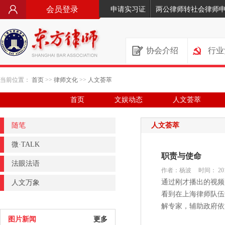
会员登录
申请实习证
两公律师转社会律师
协会介绍
行业
当前位置：
首页
>>
律师文化
>>
人文荟萃
首页
文娱动态
人文荟萃
随笔
人文荟萃
微·TALK
职责与使命
法眼法语
作者：杨波
时间： 201
通过刚才播出的视频
人文万象
看到在上海律师队伍
解专家，辅助政府依法
图片新闻
更多