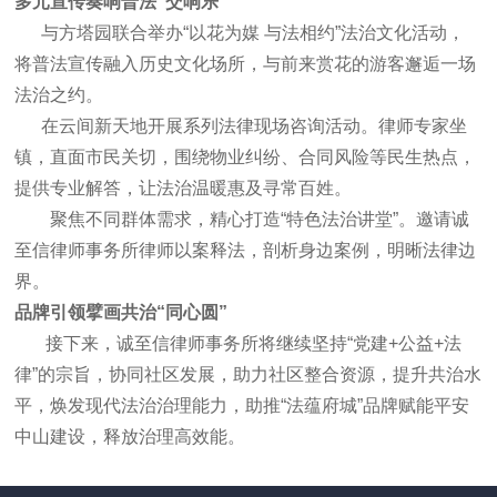
多元宣传奏响普法“交响乐
”
与方塔园
联合举办“以花为媒 与法相约”法治文化活动，
将普法宣传融入历史文化场所，与前来赏花的游客邂逅一场
法治之约。
在云间新天地开展系列法律现场咨询活动。律师专家坐
镇，直面市民关切，围绕物业纠纷、合同风险等民生热点，
提供专业解答，让法治温暖惠及寻常百姓。
聚焦不同群体需求，精心打造“特色法治讲堂”。邀请诚
至信律师事务所律师以案释法，剖析身边案例，明晰法律边
界。
品牌引领擘画共治“同心圆
”
接下来，诚至信律师事务所将继续坚持“党建+公益+法
律”的宗旨，协同社区发展，助力社区整合资源，提升共治水
平，焕发现代法治治理能力，助推“法蕴府城”品牌赋能平安
中山建设，释放治理高效能。