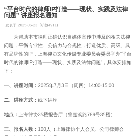
“平台时代的律师IP打造——现状、实践及法律
问题” 讲座报名通知
发表于
2025-06-23
阅读(4911)
为帮助本市律师正确认识自媒体宣传中涉及的相关法律
问题，平衡
专业性、公信力与合规性
，
打造优质、高级
、
具
有品牌性的
IP
，
上海律协文化传媒专业委员会委员举办
“平台
时代的律师IP打造
——
现状、实践及法律问题
”，具体安排如
下：
一、讲座时间：
2025年7月3日（周四）14:00-15:00
二、讲座方式：
线
下讲座
地点：
上海律协
35楼报告厅（肇嘉浜路789号35楼）
三、报名人数：
100人（上海律协个人会员、公司律师会