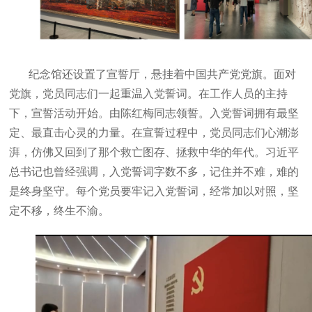
纪念馆还设置了宣誓厅，悬挂着中国共产党党旗。面对
党旗，党员同志们一起重温入党誓词。在工作人员的主持
下，宣誓活动开始。由陈红梅同志领誓。入党誓词拥有最坚
定、最直击心灵的力量。在宣誓过程中，党员同志们心潮澎
湃，仿佛又回到了那个救亡图存、拯救中华的年代。习近平
总书记也曾经强调，入党誓词字数不多，记住并不难，难的
是终身坚守。每个党员要牢记入党誓词，经常加以对照，坚
定不移，终生不渝。