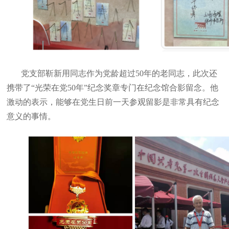
党支部靳新用同志作为党龄超过50年的老同志，此次还
携带了“光荣在党50年”纪念奖章专门在纪念馆合影留念。他
激动的表示，能够在党生日前一天参观留影是非常具有纪念
意义的事情。