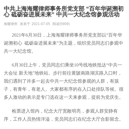
中共上海海耀律师事务所党支部 “百年华诞溯初
心 砥砺奋进展未来” 中共一大纪念馆参观活动
海耀律所
发表于
2021-07-05
阅读(5909)
2021年6月30日，上海海耀律师事务所党支部以“百年华
诞溯初心 砥砺奋进展未来”为主题，组织党员同志们参观中
共一大纪念馆。
6月30日上午，党员同志们乘坐10号线地铁抵达“中共一
大会址 新天地”地铁站。步行前往黄陂南路湖滨路入口时，
我们遇到了许多一起去中共一大纪念馆参观的人群，有孩
子，有青年，有老人。大家都有序的在入口处排队等候。很
多人激动的表示是专门选在这一天来参观，提前为党庆生。
检票进入馆内，纪念大厅宽敞明亮，参观人群安静有
序，工作人员热情洋溢，党员同志们在纪念大厅合影留念。