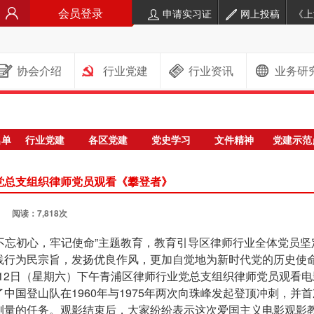
会员登录
申请实习证
网上投稿
《上
协会介绍
行业党建
行业资讯
业务研
名单
行业党建
各区党建
党史学习
文件精神
党建示范
党总支组织律师党员观看《攀登者》
0 阅读：7,818次
不忘初心，牢记使命”主题教育，教育引导区律师行业全体党员坚
践行为民宗旨，发扬优良作风，更加自觉地为新时代党的历史使
0月12日（星期六）下午青浦区律师行业党总支组织律师党员观看
中国登山队在1960年与1975年两次向珠峰发起登顶冲刺，并
测量的任务。观影结束后，大家纷纷表示这次爱国主义电影观影