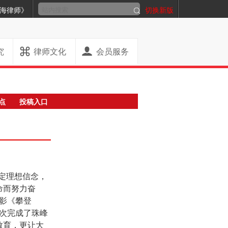
海律师》
切换新版
究
律师文化
会员服务
点
投稿入口
定理想信念，
命而努力奋
电影《攀登
首次完成了珠峰
教育，更让大