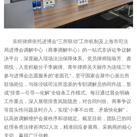
东炬律师依托进博会“三所联动”工作机制及上海市司法
局进博会调解中心（商事调解中心）的一站式非诉讼争议解
决平台，深度融入现场法治保障体系。党员律师陆瑜芳、龚
萌悦，入党积极分子李婉倩、青年律师吴天丽作为连续三年
参与进博会志愿服务的“老面孔”，坚守国家会展中心派出所
驻场岗位，与徐泾镇司法所选派的专职调解员协同作战，形
成“排查—引导—化解”全链条工作模式。每日通过晨会明确
工作重点，深入展馆排查风险隐患，对合同纠纷、商事争议
等苗头性问题及时介入，实现“小事不出馆、矛盾快化解”，
以高效调解维护会展秩序和谐稳定。截至目前，团队已协同
处理各类法律咨询52人次，精准回应参展商、采购商的核心
关切，赢得广泛信赖。