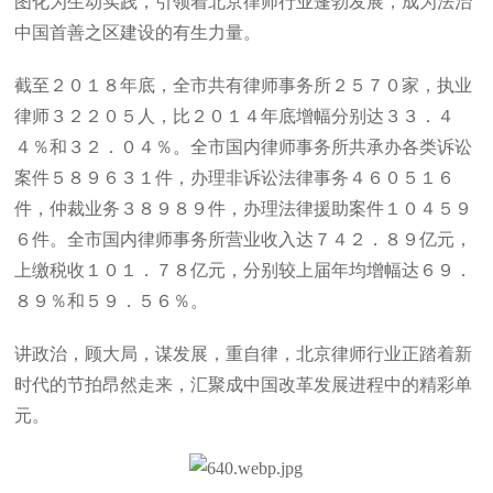
图化为生动实践，引领着北京律师行业蓬勃发展，成为法治
中国首善之区建设的有生力量。
截至２０１８年底，全市共有律师事务所２５７０家，执业
律师３２２０５人，比２０１４年底增幅分别达３３．４
４％和３２．０４％。全市国内律师事务所共承办各类诉讼
案件５８９６３１件，办理非诉讼法律事务４６０５１６
件，仲裁业务３８９８９件，办理法律援助案件１０４５９
６件。全市国内律师事务所营业收入达７４２．８９亿元，
上缴税收１０１．７８亿元，分别较上届年均增幅达６９．
８９％和５９．５６％。
讲政治，顾大局，谋发展，重自律，北京律师行业正踏着新
时代的节拍昂然走来，汇聚成中国改革发展进程中的精彩单
元。