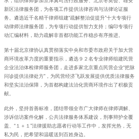
求，组织律师参加京津冀司法行政服务、北京冬奥会、雄安
新区法律服务团，为各项工作提供法律咨询与法律论证服
务。遴选近千名精干律师组建“疏解整治促提升”十大专项行
动律师法律服务团，为专项行动提供智力支持；编印专项行
动汇编材料，助力疏解非首都功能工作稳步有序推进。
第十届北京律协认真贯彻落实中央和市委市政府关于加大营
商环境改革力度的重要指示，遴选９２名专业律师组建民营
企业法治体检律师服务团，走进多家北京重点民营企业“把脉
问诊提供法律处方”，为民营经济飞跃发展提供优质法律服务
和坚实法治保障，为首都构建法治化营商环境作出了积极贡
献。
此外，坚持首善标准，团结带领全市广大律师在律师调解、
涉诉信访案件化解，公共法律服务体系建设，刑事辩护全覆
盖、“１＋１”法律援助志愿者行动等工作中，发挥光热，无
私为民，把希望和温暖送到百姓身边。