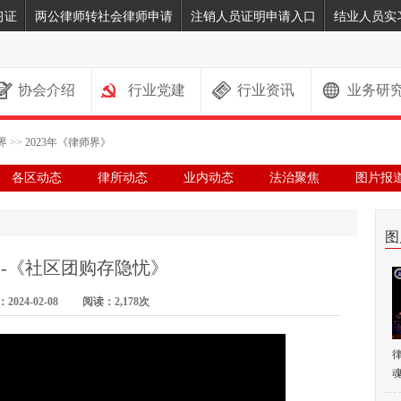
习证
两公律师转社会律师申请
注销人员证明申请入口
结业人员实
协会介绍
行业党建
行业资讯
业务研
界
>>
2023年《律师界》
各区动态
律所动态
业内动态
法治聚焦
图片报
图
-《社区团购存隐忧》
024-02-08 阅读：2,178次
魂