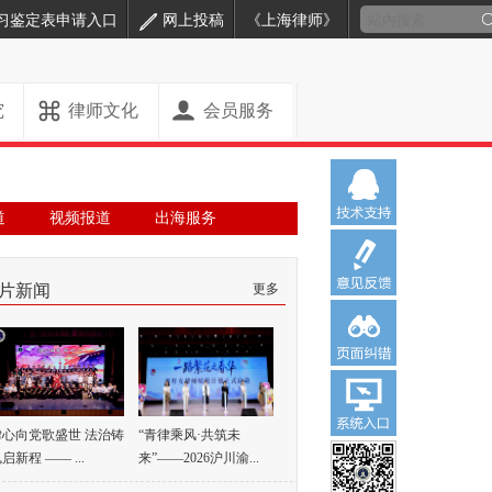
习鉴定表申请入口
网上投稿
《上海律师》
究
律师文化
会员服务
道
视频报道
出海服务
片新闻
更多
律心向党歌盛世 法治铸
“青律乘风·共筑未
启新程 —— ...
来”——2026沪川渝...