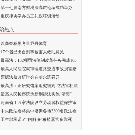
...
第十七届南方财税法高层论坛成功举办
重庆律协举办员工礼仪培训活动
治热点
以商誉积累考量乔丹体育
17个省已出台刑事被害人救助意见
最高法：132项司法体制改革任务完成103
最高人民法院就审理道路交通事故损害赔
...
票据法修改研讨会在哈尔滨召开
最高法：正研究错案追究细则 防法官枉法
..
最高人民检察院为新刑诉法实施“清障”
河南省１５家法院设立劳动者权益保护审
庭
中央政法委将集中培训各地3300名政法委
记
卫生部承诺5年内解决“移植器官多靠死
...