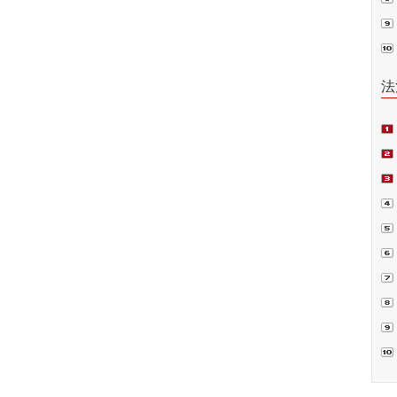
普法
法
项
偿案
裁.
判
书
囚”