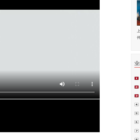
仲
业
师.
会日
例正
周.
青.
坛在