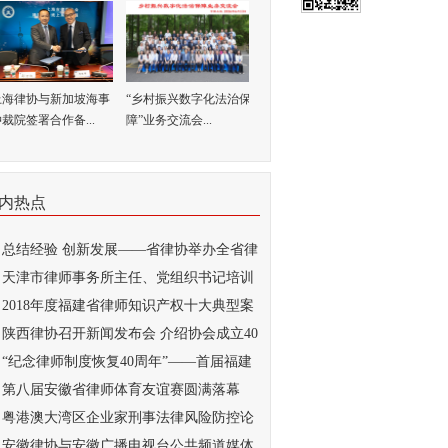
上海律协与新加坡海事
“乡村振兴数字化法治保
裁院签署合作备...
障”业务交流会...
内热点
总结经验 创新发展——省律协举办全省律
..
天津市律师事务所主任、党组织书记培训
...
2018年度福建省律师知识产权十大典型案
...
陕西律协召开新闻发布会 介绍协会成立40
..
“纪念律师制度恢复40周年”——首届福建
..
第八届安徽省律师体育友谊赛圆满落幕
粤港澳大湾区企业家刑事法律风险防控论
...
安徽律协与安徽广播电视台公共频道媒体