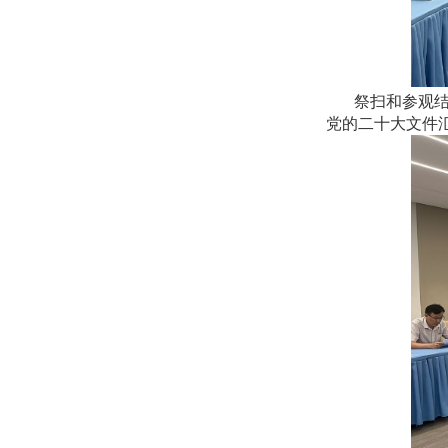
祭扫和参观结束
党的二十大文件