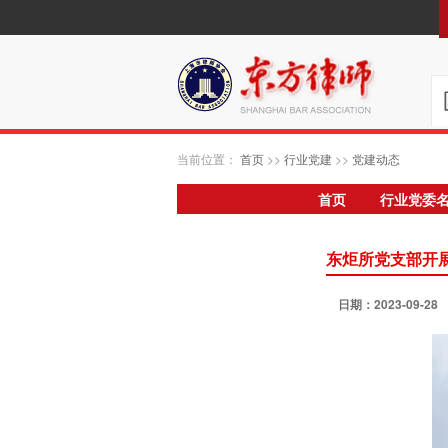
当前位置：
首页
>>
行业党建
>>
党建动态
首页
行业党委
东炬所党支部开展
日期：2023-09-2