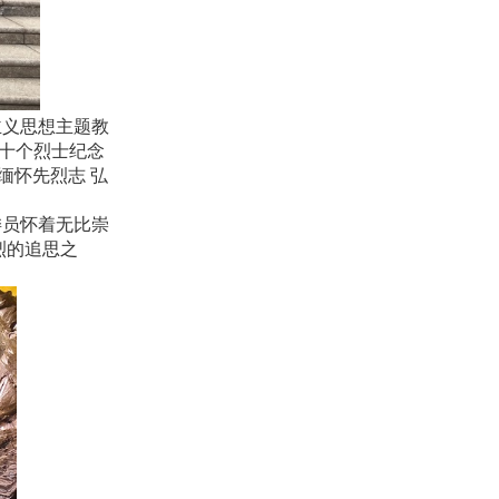
义思想主题教
第十个烈士纪念
缅怀先烈志 弘
员怀着无比崇
烈的追思之