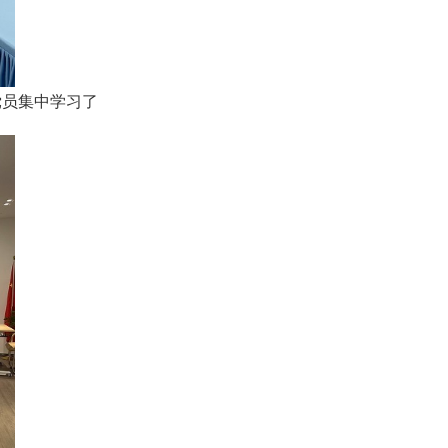
员集中学习了