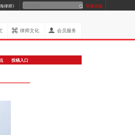
海律师》
切换新版
究
律师文化
会员服务
点
投稿入口