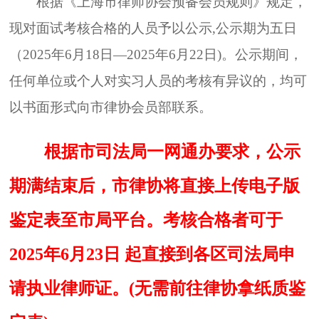
根据《上海市律师协会预备会员规则》规定，
现对面试考核合格的人员予以公示
,公示期为五日
（202
5
年
6
月
18
日
—202
5
年
6
月
22
日
)
。
公示期间，
任何单位或个人对实习人员的考核有异议的，均可
以书面形式向市律协会员部联系。
根据市司法局一网通办要求，公示
期满结束后，市律协将直接上传电子版
鉴定表
至市局平台。考核合格者可于
202
5
年
6
月
23
日
起直接到各区司法局申
请执业律师证。
(无
需
前往律协拿纸质鉴