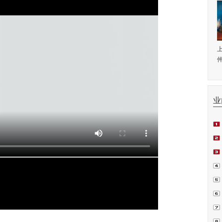
仲
业
师.
会日
例正
周.
青.
坛在