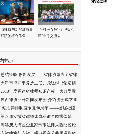
上海律协与新加坡海事
“乡村振兴数字化法治保
裁院签署合作备...
障”业务交流会...
内热点
总结经验 创新发展——省律协举办全省律
..
天津市律师事务所主任、党组织书记培训
...
2018年度福建省律师知识产权十大典型案
...
陕西律协召开新闻发布会 介绍协会成立40
..
“纪念律师制度恢复40周年”——首届福建
..
第八届安徽省律师体育友谊赛圆满落幕
粤港澳大湾区企业家刑事法律风险防控论
...
安徽律协与安徽广播电视台公共频道媒体