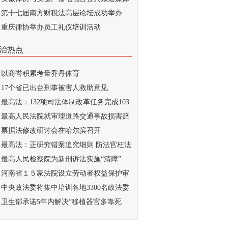
...
第十七届南方财税法高层论坛成功举办
重庆律协举办员工礼仪培训活动
治热点
以商誉积累考量乔丹体育
17个省已出台刑事被害人救助意见
最高法：132项司法体制改革任务完成103
最高人民法院就审理道路交通事故损害赔
...
票据法修改研讨会在哈尔滨召开
最高法：正研究错案追究细则 防法官枉法
..
最高人民检察院为新刑诉法实施“清障”
河南省１５家法院设立劳动者权益保护审
庭
中央政法委将集中培训各地3300名政法委
记
卫生部承诺5年内解决“移植器官多靠死
...