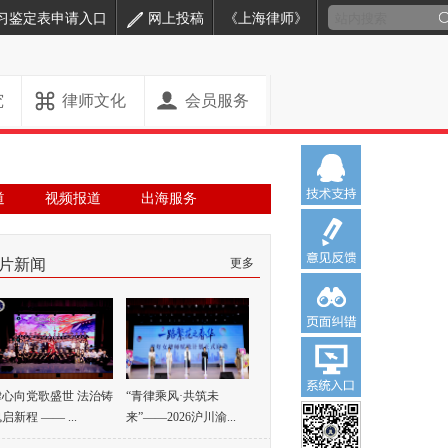
习鉴定表申请入口
网上投稿
《上海律师》
究
律师文化
会员服务
道
视频报道
出海服务
片新闻
更多
律心向党歌盛世 法治铸
“青律乘风·共筑未
启新程 —— ...
来”——2026沪川渝...