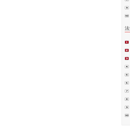
普法
法
项
偿案
裁.
判
书
囚”