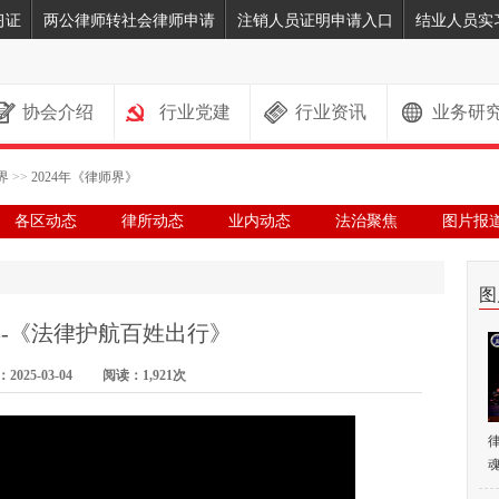
习证
两公律师转社会律师申请
注销人员证明申请入口
结业人员实
协会介绍
行业党建
行业资讯
业务研
界
>>
2024年《律师界》
各区动态
律所动态
业内动态
法治聚焦
图片报
图
-《法律护航百姓出行》
025-03-04 阅读：1,921次
魂