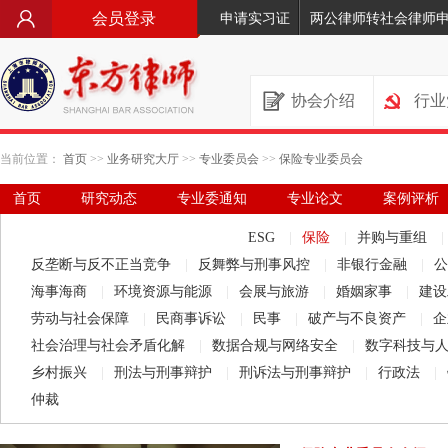
会员登录
申请实习证
两公律师转社会律师
协会介绍
行业
当前位置：
首页
>>
业务研究大厅
>>
专业委员会
>>
保险专业委员会
首页
研究动态
专业委通知
专业论文
案例评析
要闻·立法动态
律师文库
ESG
|
保险
|
并购与重组
|
反垄断与反不正当竞争
|
反舞弊与刑事风控
|
非银行金融
|
海事海商
|
环境资源与能源
|
会展与旅游
|
婚姻家事
|
建设
劳动与社会保障
|
民商事诉讼
|
民事
|
破产与不良资产
|
企
社会治理与社会矛盾化解
|
数据合规与网络安全
|
数字科技与
乡村振兴
|
刑法与刑事辩护
|
刑诉法与刑事辩护
|
行政法
|
仲裁