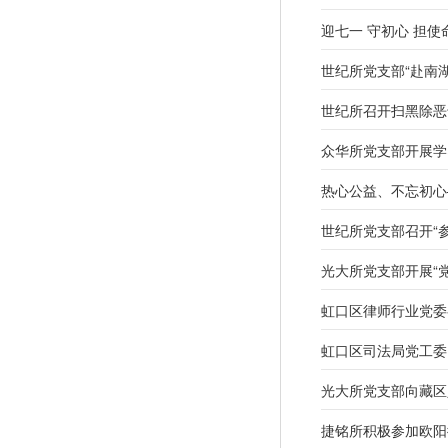
迎七一 守初心 担使
世纪所党支部“赴南
世纪所召开扫黑除恶
众华所党支部开展学习
热心公益、不忘初心
世纪所党支部召开“参
光大所党支部开展“
虹口区律师行业党委
虹口区司法局党工委、
光大所党支部向藏区
捷铭所积极参加欧阳