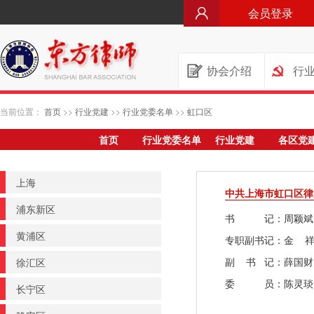
会员登录
协会介绍
行
当前位置：
首页
>>
行业党建
>>
行业党委名单
>>
虹口区
首页
行业党委名单
行业党建
各区党
上海
中共上海市虹口区律
浦东新区
书 记：周颖斌
黄浦区
专职副书记：金
徐汇区
副 书 记：
薛国财
委 员：
陈灵
长宁区