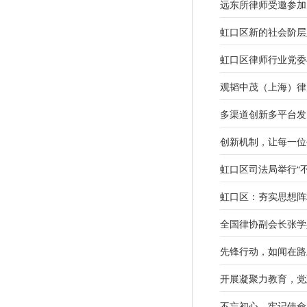
远东所律师受邀参加曲
虹口区新的社会阶层
虹口区律师行业党委
观韬中茂（上海）律
多渠道创新多平台发
创新机制，让每一位
虹口区司法局举行“不
虹口区：夯实思想阵
全国律协副会长张学兵
先锋行动，如闻在路
开展凝聚力教育，党
不忘初心、牢记使命