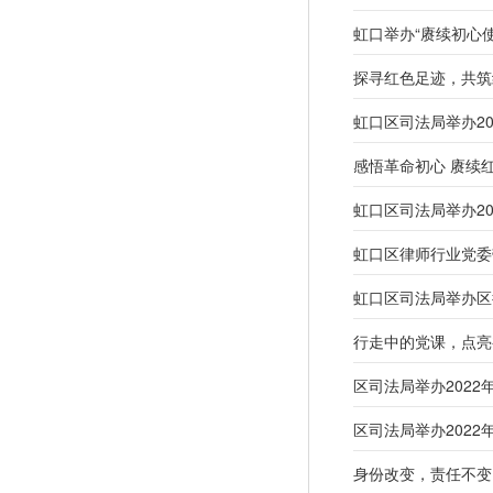
虹口举办“赓续初心
探寻红色足迹，共筑
虹口区司法局举办20
感悟革命初心 赓续红
虹口区司法局举办20
虹口区律师行业党委
虹口区司法局举办区律
行走中的党课，点亮
区司法局举办202
区司法局举办202
身份改变，责任不变