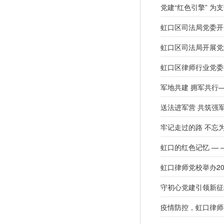
党建“红色引擎” 为
虹口区司法局党委开
虹口区司法局开展党
虹口区律师行业党委举
军地共建 拥军共行
送法进军营 共筑强
牢记走过的路 不忘
虹口的红色记忆 — 
虹口律师党校举办20
守初心党建引领新征
疫情防控，虹口律师