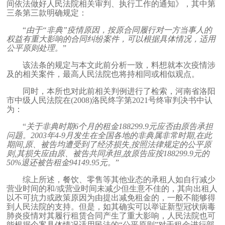
间依法做好人民法院相关审判、执行工作的通知》，其中第
三条第三款明确规定：
“
由于“非典”疫情原因，按原合同履行对一方当事人的
权益有重大影响的合同纠纷案件，可以根据具体情况，适用
公平原则处理。
”
该法条的规定与本文此前分析一致，料想就本次疫情涉
及的相关案件，最高人民法院也将持相同或相似观点。
同时，本所也对此前相关判例进行了检索，河南省洛阳
市中级人民法院在
(2008)
洛民终字第
2021
号终审判决书中认
为：
“
关于非典时期
6
个月的租金
188299.9
元应否由原告承担
问题。
2003
年
4-9
月发生在全国各地的非典属非常时期
,
在此
期间
,
原、被告均遭受到了经济损失
,
按照法律规定的公平原
则
,
其损失应由原、被告共同承担
,
故原告应按
188299.9
元的
50%
退还被告租金
94149.95
元。
”
综上所述，餐饮、零售等其他业态的承租人如自行减少
营业时间的和
/
或营业时间未减少但生意不佳的，其向出租人
以不可抗力或政策原因为由提出减免租金的，一般不能够得
到人民法院的支持。但是，如其确实可以举证新型冠状病毒
肺炎疫情对其履行租赁合同产生了重大影响，人民法院也可
能根据个案具体情况适用民法的“公平原则”对于租金进行部