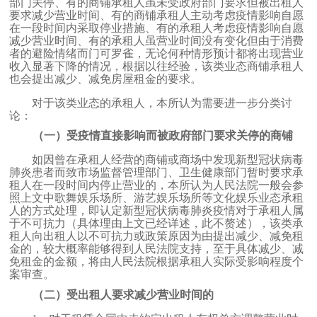
部门关停、有的商铺承租人虽未受政府部门要求但被出租人
要求减少营业时间、有的商铺承租人主动考虑疫情影响自愿
在一段时间内采取停业措施、有的承租人考虑疫情影响自愿
减少营业时间、有的承租人虽营业时间没有变化但由于消费
者的避险情绪而门可罗雀，无论何种情形预计都将出现营业
收入显著下降的情况，根据以往经验，该类业态商铺承租人
也会提出减少、减免房屋租金的要求。
对于该类业态的承租人，本所认为需要进一步分类讨
论：
（一）
受疫情直接影响而被政府部门要求关停的商铺
如因曾在承租人经营的商铺或商场中发现新型冠状病毒
肺炎患者而致市场监督管理部门、卫生健康部门暂时要求承
租人在一段时间内停止营业的，本所认为人民法院一般会参
照上文中歌舞娱乐场所、游艺娱乐场所等文化娱乐业态承租
人的方式处理，即认定新型冠状病毒肺炎疫情对于承租人属
于不可抗力（具体理由上文已经详述，此不赘述），该类承
租人向出租人以不可抗力或政策原因为由提出减少、减免租
金的，较大概率能够得到人民法院支持，至于具体减少、减
免租金的金额，将由人民法院根据承租人实际受影响程度个
案审查。
（二）
受出租人要求减少营业时间的