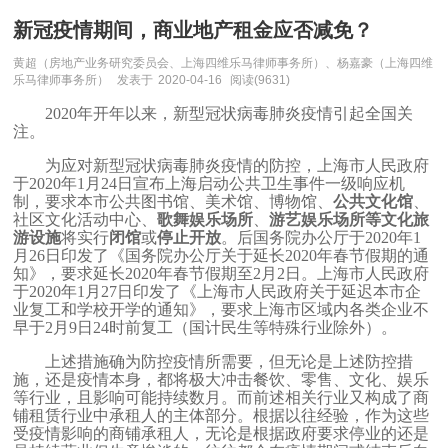
新冠疫情期间，商业地产租金应否减免？
黄超（房地产业务研究委员会、上海四维乐马律师事务所）、杨嘉豪（上海四维
乐马律师事务所）
发表于
2020-04-16
阅读(9631)
2020
年开年以来，新型冠状病毒肺炎疫情引起全国关
注。
为应对新型冠状病毒肺炎疫情的防控，上海市人民政府
于
2020
年
1
月
24
日宣布上海启动公共卫生事件一级响应机
制，要求本市公共图书馆、美术馆、博物馆、
公共文化馆
、
社区文化活动中心、
歌舞娱乐场所
、
游艺娱乐场所等文化旅
游设施
将实行
闭馆
或
停止开放
。后国务院办公厅于
2020
年
1
月
26
日印发了《国务院办公厅关于延长
2020
年春节假期的通
知》，要求延长
2020
年春节假期至
2
月
2
日。上海市人民政府
于
2020
年
1
月
27
日印发了《上海市人民政府关于延迟本市企
业复工和学校开学的通知》，要求上海市区域内各类企业不
早于
2
月
9
日
24
时前复工（国计民生等特殊行业除外）。
上述措施确为防控疫情所需要，但无论是上述防控措
施，还是疫情本身，都将极大冲击餐饮、零售、文化、娱乐
等行业，且影响可能持续数月。而前述相关行业又构成了商
铺租赁行业中承租人的主体部分。根据以往经验，作为这些
受疫情影响的商铺承租人，无论是根据政府要求停业的还是