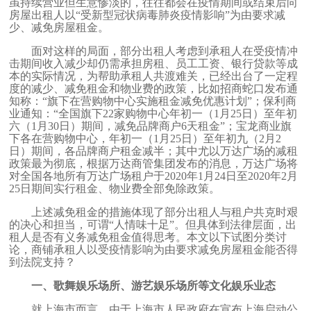
虽持续营业但生意惨淡的，往往都会在疫情期间或结束后向
房屋出租人以“受新型冠状病毒肺炎疫情影响”为由要求减
少、减免房屋租金。
面对这样的局面，部分出租人考虑到承租人在受疫情冲
击期间收入减少却仍需承担房租、员工工资、银行贷款等成
本的实际情况，为帮助承租人共渡难关，已经出台了一定程
度的减少、减免租金和物业费的政策，比如招商蛇口发布通
知称：“旗下在营购物中心实施租金减免优惠计划”；保利商
业通知：“全国旗下
22
家购物中心年初一（
1
月
25
日）至年初
六（
1
月
30
日）期间，减免品牌商户
6
天租金”；宝龙商业旗
下各在营购物中心，年初一（
1
月
25
日）至年初九（
2
月
2
日）期间，各品牌商户租金减半；其中尤以万达广场的减租
政策最为彻底，根据万达商管集团发布的消息，万达广场将
对全国各地所有万达广场租户于
2020
年
1
月
24
日至
2020
年
2
月
25
日期间实行租金、物业费全部免除政策。
上述减免租金的措施体现了部分出租人与租户共克时艰
的决心和担当，可谓“人情味十足”。但具体到法律层面，出
租人是否有义务减免租金值得思考。本文以下试图分类讨
论，商铺承租人以受疫情影响为由要求减免房屋租金能否得
到法院支持？
一、
歌舞娱乐场所、游艺娱乐场所等文化娱乐业态
就上海市而言，由于上海市人民政府在宣布上海启动公