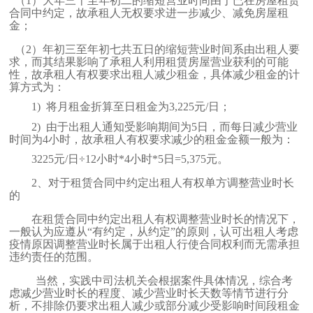
（1）
大年三十至年初二的缩短营业时间由于已在房屋租赁
合同中约定，故承租人无权要求进一步减少、减免房屋租
金；
（2）
年初三至年初七共五日的缩短营业时间系由出租人要
求，而其结果影响了承租人利用租赁房屋营业获利的可能
性，故承租人有权要求出租人减少租金，具体减少租金的计
算方式为：
1)
将月租金折算至日租金为
3,225
元
/
日；
2)
由于出租人通知受影响期间为
5
日，而每日减少营业
时间为
4
小时，故承租人有权要求减少的租金金额一般为：
3225
元
/
日÷
12
小时
*4
小时
*5
日
=5,375
元。
2、对于租赁合同中约定出租人有权单方调整营业时长
的
在租赁合同中约定出租人有权调整营业时长的情况下，
一般认为应遵从“有约定，从约定”的原则，认可出租人考虑
疫情原因调整营业时长属于出租人行使合同权利而无需承担
违约责任的范围。
当然，实践中司法机关会根据案件具体情况，综合考
虑减少营业时长的程度、减少营业时长天数等情节进行分
析，不排除仍要求出租人减少或部分减少受影响时间段租金