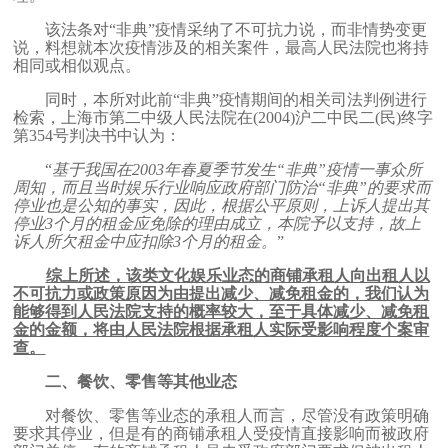
该法条对“非典”疫情采纳了不可抗力说，而非情势变更
说，料想就本次疫情涉及的相关案件，最高人民法院也将持
相同或相似观点。
同时，本所对此前“非典”疫情期间的相关司法判例进行
检索，上海市第二中级人民法院在
(2004)
沪二中民二
(
民
)
终字
第
354
号判决书中认为：
“
基于我国在
2003
年春夏季节发生“非典”疫情一事众所
周知，而且当时娱乐行业响应政府部门防治“非典”的要求而
停业也是公知的事实，因此，根据公平原则，上诉人提出其
停业
3
个月的租金应免除的理由成立，本院予以支持，故上
诉人所欠租金中应扣除
3
个月的租金。
”
综上所述，该类文化娱乐业态的商铺承租人向出租人以
不可抗力或政策原因为由提出减少、减免租金的，我们认为
能够得到人民法院支持的概率较大，至于具体减少、减免租
金的金额，将由人民法院根据承租人实际受影响程度个案审
查。
二、
餐饮、零售等其他业态
对餐饮、零售等业态的承租人而言，尽管没有政策明确
要求其停业，但是有的商铺承租人受疫情直接影响而被政府