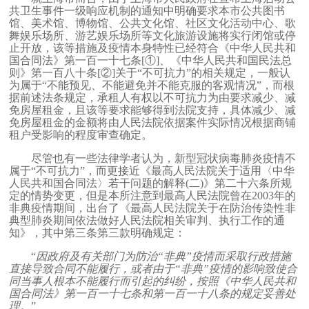
共卫生事件一级响应机制的通知中明确要求本市公共图书
馆、美术馆、博物馆、公共文化馆、社区文化活动中心、歌
舞娱乐场所、游艺娱乐场所等文化旅游设施将实行闭馆或停
止开放，该等措施及疫情本身特性已经符合《中华人民共和
国合同法》第一百一十七条
[①]
、《中华人民共和国民法总
则》第一百八十条
[②]
关于“不可抗力”的相关规定，一般认
为属于“不能预见、不能避免并不能克服的客观情况”，而根
据前述法条规定，承租人有权以不可抗力为由要求减少、减
免房屋租金，且该等要求能够得到法院支持，具体减少、减
免房屋租金的金额将由人民法院依据案件实际情况根据商铺
租户受影响的程度审查确定。
尽管也有一些法律学者认为，新型冠状病毒肺炎疫情不
属于“不可抗力”，而更接近《最高人民法院关于适用〈中华
人民共和国合同法〉若干问题的解释
(
二
)
》第二十六条所规
定的情势变更，但是本所注意到最高人民法院曾在
2003
年的
非典疫情期间，出台了《最高人民法院关于在防治传染性非
典型肺炎期间依法做好人民法院相关审判、执行工作的通
知》，其中第三条第三款明确规定：
“
因政府及有关部门为防治“非典”疫情而采取行政措施
直接导致合同不能履行，或者由于“非典”疫情的影响致使合
同当事人根本不能履行而引起的纠纷，按照《中华人民共和
国合同法》第一百一十七条和第一百一十八条的规定妥善处
理。
”