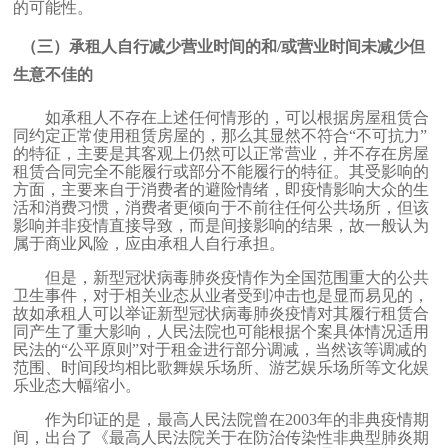
的可能性。
（三）承租人自行减少营业时间的和/或营业时间未减少但
生意不佳的
如承租人不存在上述任何情形的，可以根据房屋租赁合
同约定正常使用租赁房屋的，那么其显然不符合“不可抗力”
的特征，主要是其客观上仍然可以正常营业，并不存在房屋
租赁合同完全不能履行或部分不能履行的特征。其受影响的
方面，主要来自于消费者的避险情绪，即疫情影响大众的生
活和消费习惯，消费者更倾向于不前往任何公共场所，但该
影响并非疫情直接导致，而是间接影响的结果，故一般认为
属于商业风险，应由承租人自行承担。
但是，新型冠状病毒肺炎疫情作为全国范围重大的公共
卫生事件，对于相关业态从业者受到冲击也是显而易见的，
故如承租人可以举证新型冠状病毒肺炎疫情对其履行租赁合
同产生了重大影响，人民法院也可能根据个案具体情况适用
民法的“公平原则”对于租金进行部分调减，当然该等调减的
范围、时间段均相比歌舞娱乐场所、游艺娱乐场所等文化娱
乐业态大幅缩小。
作为印证的是，最高人民法院曾在
2003
年的非典疫情期
间，出台了《最高人民法院关于在防治传染性非典型肺炎期