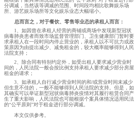
分调减，当然该等调减的范围、时间段均相比歌舞娱乐场
所、游艺娱乐场所等文化娱乐业态大幅缩小。
总而言之，对于餐饮、零售等业态的承租人而言：
1、
如因曾在承租人经营的商铺或商场中发现新型冠状
病毒肺炎患者而致市场监督管理部门、卫生健康部门暂时要
求承租人在一段时间内停止营业的，承租人以不可抗力或政
策原因为由提出减少、减免租金的，较大概率能够得到人民
法院支持；
2、
除合同有特别约定外，如受出租人要求减少营业时
间的，人民法院一般会按比例支持承租人要求减少部分房屋
租金的请求；
3、
如承租人自行减少营业时间的和
/
或营业时间未减少
但生意不佳的，一般不能够得到人民法院的支持。但是，如
其确实可以举证新型冠状病毒肺炎疫情对其履行租赁合同产
生了重大影响，人民法院也可能根据个案具体情况适用民法
的“公平原则”对于租金进行部分调减。
本文仅供参考。