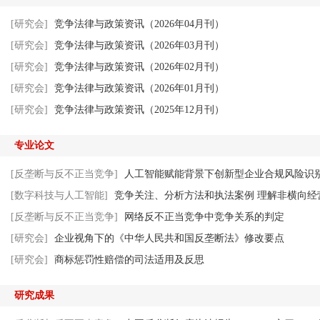
[研究会]
竞争法律与政策资讯（2026年04月刊）
[研究会]
竞争法律与政策资讯（2026年03月刊）
[研究会]
竞争法律与政策资讯（2026年02月刊）
[研究会]
竞争法律与政策资讯（2026年01月刊）
[研究会]
竞争法律与政策资讯（2025年12月刊）
专业论文
[反垄断与反不正当竞争]
人工智能赋能背景下创新型企业合规风险识别
[数字科技与人工智能]
竞争关注、分析方法和执法案例 理解非横向经
[反垄断与反不正当竞争]
网络反不正当竞争中竞争关系的判定
[研究会]
企业视角下的《中华人民共和国反垄断法》修改要点
[研究会]
商标惩罚性赔偿的司法适用及反思
研究成果