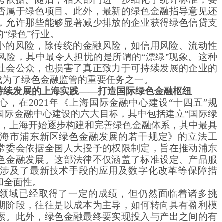
否属于绿色项目。此外，最新的绿色金融指导意见还
，允许那些能够显著减少排放的企业获得绿色信贷支
“绿色”行业。
小的风险，除传统的金融风险，如信用风险、流动性
风险，其中最令人担忧的是所谓的
“漂绿”现象。这种
社会公众，也损害了真正致力于可持续发展的企业的
成为了绿色金融监管的重要任务之一。
持续发展的上海实践
——打造国际绿色金融枢纽
心，在
2021年《上海国际金融中心建设“十四五”规
国际金融中心建设的六大目标，其中包括建立“国际绿
年起，上海开始逐步构建和完善绿色金融体系，其中最具
海市浦东新区绿色金融发展的若干规定》的立法工
常委会依据全国人大授予的权限制定，旨在推动浦东
色金融发展。这部法律不仅涵盖了标准设定、产品服
涉及了最新技术手段的应用及数字化改革等保障措
和全面性。
领域已经取得了一定的成绩，但仍然面临着诸多挑
期阶段，往往是以成本为主导，如何转向具有盈利模
索。此外，绿色金融最终要实现投入与产出之间的有