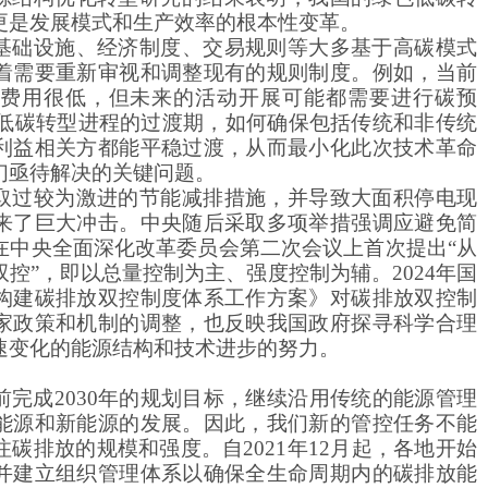
更是发展模式和生产效率的根本性变革。
基础设施、经济制度、交易规则等大多基于高碳模式
着需要重新审视和调整现有的规则制度。例如，当前
费用很低，但未来的活动开展可能都需要进行碳预
将是低碳转型进程的过渡期，如何确保包括传统和非传统
利益相关方都能平稳过渡，从而最小化此次技术革命
们亟待解决的关键问题。
取过较为激进的节能减排措施，并导致大面积停电现
来了巨大冲击。中央随后采取多项举措强调应避免简
在中央全面深化改革委员会第二次会议上首次提出
“从
控”，即以总量控制为主、强度控制为辅。2024年国
构建碳排放双控制度体系工作方案》对碳排放双控制
家政策和机制的调整，也反映我国政府探寻科学合理
速变化的能源结构和技术进步的努力。
前完成
2030年的规划目标，继续沿用传统的能源管理
能源和新能源的发展。因此，我们新的管控任务不能
碳排放的规模和强度。自2021年12月起，各地开始
并建立组织管理体系以确保全生命周期内的碳排放能