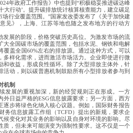
024年政府工作报告》中也提到“积极稳妥推进碳达峰
十大行动’。提升碳排放统计核算核查能力，建立碳足
市场行业覆盖范围。”国家发改委发布了《关于加快建
意见》，上海、江苏等地也随之发布地方的行动方
勃发展的阶段，价格突破历史高位。为激发市场的流
扩大全国碳市场的覆盖范围，包括水泥、钢铁和电解
将覆盖全国
60%左右的排放源。通过这种方式，可以
，多样化需求，进而激活市场活力。企业即使进行微
励和收益，形成良性循环。除了大型排放主体外，针
排活动，则以碳普惠机制鼓励所有小型排放者参与到
对机制
续发展的重视加深，新的经贸规则正在形成。一方
内外日益严格的
ESG信息披露要求；另一方面，西方
正逐步将绿色化纳入核心议题。例如，国际财务报告
关财务信息披露工作组（TCFD）提出的新规，要求企
气候变化对其业务的影响以及自身对环境的影响。尽
性质，但未来可能演变为强制性要求。这不仅是一个
企业在全球市场中的竞争力。