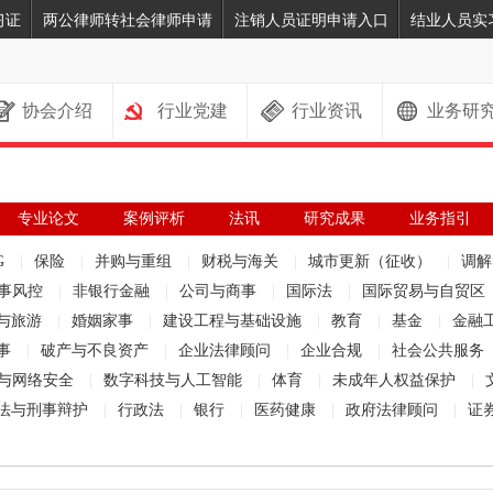
习证
两公律师转社会律师申请
注销人员证明申请入口
结业人员实
协会介绍
行业党建
行业资讯
业务研
专业论文
案例评析
法讯
研究成果
业务指引
G
|
保险
|
并购与重组
|
财税与海关
|
城市更新（征收）
|
调
事风控
|
非银行金融
|
公司与商事
|
国际法
|
国际贸易与自贸区
与旅游
|
婚姻家事
|
建设工程与基础设施
|
教育
|
基金
|
金融
事
|
破产与不良资产
|
企业法律顾问
|
企业合规
|
社会公共服务
与网络安全
|
数字科技与人工智能
|
体育
|
未成年人权益保护
|
法与刑事辩护
|
行政法
|
银行
|
医药健康
|
政府法律顾问
|
证