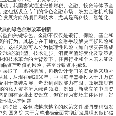
挑战，我国尝试通过完善财税、金融、投资等体系全
，这包括设立专门的绿色金融市场，鼓励金融机构提
合发展方向的项目和技术，尤其是高科技、智能化、
发展的绿色金融改革创新
转型的关键绿色。金融不仅仅是银行、保险、基金和
资的行为。其核心在于通过金融手段解决气候风险和
险。这些风险可以分为物理性风险（如自然灾害造成
全球能源转型、技术进步、消费者偏好变化及政策调
中和技术革命的大背景下，任何行业和个人若未能及
面临资产贬值的风险，甚至导致资本搁浅。
国采取了一系列措施，包括设计专门的资金池来填补
估算，从现在到
2050年，中国每年需要投入十几万亿
金用于低碳发展。考虑到财政能力有限，政府鼓励市
够的私人资本流入绿色领域。例如，新成立的中国资
然是国有企业出资设立，但它作为市场主体运作，旨
源环境保护问题。
标的提出，各领域越来越多的政策文件强调要积极发
中央
国务院
关于完整准确全面贯彻新发展理念做好碳