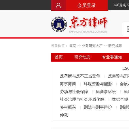
会员登录
申请实
当前位置：
首页
>>
业务研究大厅
>>
研究成果
首页
研究动态
专业委通知
要闻·立法动态
律师文库
ES
反垄断与反不正当竞争
|
反舞弊与刑
海事海商
|
环境资源与能源
|
会展
劳动与社会保障
|
民商事诉讼
|
民
社会治理与社会矛盾化解
|
数据合规
乡村振兴
|
刑法与刑事辩护
|
刑诉
仲裁