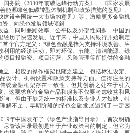
、国务院《
2030年前碳达峰行动方案》、《国家发展
完善能源绿色低碳转型体制机制和政策措施的意见》、
快建设全国统一大市场的意见》等，激励更多金融机
融资，向绿色发展领域倾斜。
效益，同时兼顾效率、公平以及外部性问题，中国的
里经历了快速发展。近年来，中国人民银行开始制定
了首个官方定义：
“绿色金融是指为支持环境改善、应
效利用的经济活动，即对环保、节能、清洁能源、绿
的项目投融资、项目运营、风险管理等所提供的金融
确立，相应的操作框架也随之建立，包括标准设定、
品设计、机构设置和政策支持等方面。值得注意的
传统金融框架存在一致性，但其创新之处在于引入
维度。这要求所有金融产品和服务不仅要考虑收益和风
影响。但由于缺乏统一的标准以及专业人才短缺，特
理解不足，早期阶段的绿色金融发展遇到了一定困
2019年中国发布了《绿色产业指导目录》，首次明确
。尽管该目录最初是出于产业政策目的制定，但它为
考依据。随后，相关部门进一步细化了统计标准，要