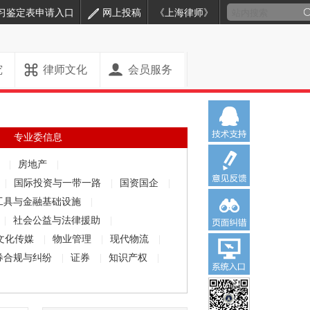
习鉴定表申请入口
网上投稿
《上海律师》
究
律师文化
会员服务
专业委信息
解
|
房地产
|
|
国际投资与一带一路
|
国资国企
|
工具与金融基础设施
|
|
社会公益与法律援助
|
文化传媒
|
物业管理
|
现代物流
|
券合规与纠纷
|
证券
|
知识产权
|