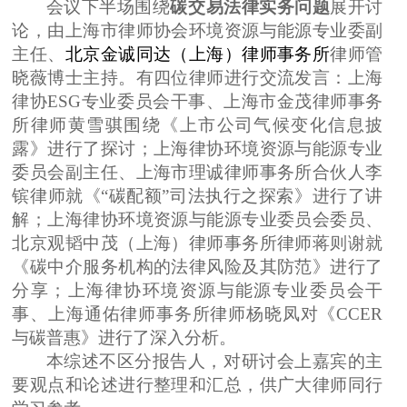
会议下半场围绕
碳交易法律实务
问题
展开讨
论，由上海市律师协会环境资源与能源专业委副
主任、
北京金诚同达（上海）律师事务所
律师管
晓薇博士主持。有四位律师进行交流发言：
上海
律协
ESG专业委员会干事、上海市金茂律师事务
所律师黄雪骐围绕《上市公司气候变化信息披
露》进行了探讨；上海律协环境资源与能源专业
委员会副主任、上海市理诚律师事务所合伙人李
镔律师就《“碳配额”司法执行之探索》进行了讲
解；上海律协环境资源与能源专业委员会委员、
北京观韬中茂（上海）律师事务所律师蒋则谢就
《碳中介服务机构的法律风险及其防范》进行了
分享；上海律协环境资源与能源专业委员会干
事、上海通佑律师事务所律师杨晓凤对《CCER
与碳普惠》进行了深入分析。
本综述不区分报告人，对研讨会上嘉宾的主
要观点和论述进行整理和汇总，供广大律师同行