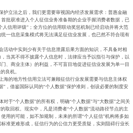
护立法之后，我们更需要审视国内经济发展需求：普惠金融
；首批获准进入个人征信业务准备期的企业手握消费者数据，已
“个人信用评级”；全方位的信用联动奖惩机制已经启动并将大范
的统一信息采集模式将无法满足征信业发展，也已然不符合现有
活动中实则少有关于信息泄露后果方面的知识，不具备对相
力，当其不得不披露个人信息时，法律应当予以指引与保护，以
部门、商业主体）的利益，不可盲目地促进征信业发展为单一目
法的良机。
海的地方性信用立法可兼顾征信行业发展需要与信息主体权
据”，借鉴国际认同的“个人数据”保护准则，创设必要的制度安
于“个人数据”的所有权，明确“个人数据”与“大数据”之间关
”的取回权。现实中，凡是消费者“个人数据”流动路径节点的主
使用的可能，如不加规制，未来的所谓“个人征信”机构将多如
据标准更难形成，征信行为的公信力更受质疑，实则阻碍行业长