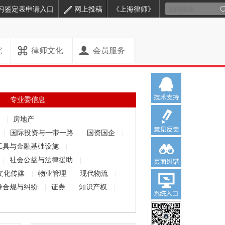
习鉴定表申请入口
网上投稿
《上海律师》
究
律师文化
会员服务
专业委信息
解
|
房地产
|
|
国际投资与一带一路
|
国资国企
|
工具与金融基础设施
|
|
社会公益与法律援助
|
文化传媒
|
物业管理
|
现代物流
|
券合规与纠纷
|
证券
|
知识产权
|