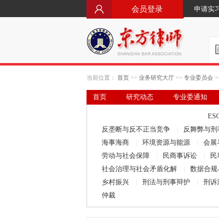
会员登录
申请实
当前位置：
首页
>>
业务研究大厅
>>
专业委员会
>
首页
研究动态
专业委通知
要闻·立法动态
律师文库
ES
反垄断与反不正当竞争
|
反舞弊与刑
海事海商
|
环境资源与能源
|
会展
劳动与社会保障
|
民商事诉讼
|
民
社会治理与社会矛盾化解
|
数据合规
乡村振兴
|
刑法与刑事辩护
|
刑诉
仲裁