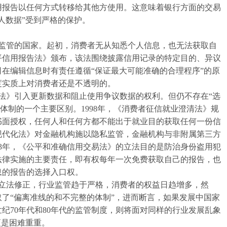
用报告以任何方式转移给其他方使用。这意味着银行方面的交易
人数据”受到严格的保护。
管的国家。起初，消费者无从知悉个人信息，也无法获取自
公平信用报告法》颁布，该法围绕披露信用记录的特定目的、异议
在编辑信息时有责任遵循“保证最大可能准确的合理程序”的原
度实质上对消费者还是不透明的。
法》引入更新数据和阻止使用争议数据的权利。但仍不存在“选
与欧洲体制的一个主要区别。1998年，《消费者征信就业澄清法》规
书面授权，任何人和任何方都不能出于就业目的获取任何一份信
务现代化法》对金融机构施以隐私监管，金融机构与非附属第三方
03年，《公平和准确信用交易法》的立法目的是防治身份盗用犯
法律实施的主要责任，即有权每年一次免费获取自己的报告，也
息的报告的选择入口权。
法修正，行业监管趋于严格，消费者的权益日趋增多，然
了“偏离准线的和不完整的体制”，进而断言，如果发展中国家
世纪70年代和80年代的监管制度，则将面对同样的行业发展乱象
更是困难重重。