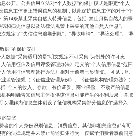
息公开。公共信用立法对“个人数据”的保护模式是限定“个人
设信息主体更正错误信息的机制，以此保护信息主体的对于“个
》第14条禁止采集自然人特殊信息，包括“禁止归集自然人的宗
疾病和病史信息以及法律法规禁止采集的其他自然人信息”。
条依次规定了“失信信息逾期删除”、“异议申请”、“异议处理”、“异
数据”的保护安排
数据”采集适用的是“明文规定不可采集”为例外的许可态
市个人信用征信及信用评级管理办法》定义的“个人信用信息”范围
省个人信用征信管理暂行办法》相对于前者已显谨慎。
可见，地
行业监管法规（《征信业管理条例》、《征信机构管理办法》）
包括“个人的收入、存款、有价证券、商业保险、不动产的信息
信机构明确告知信息主体提供该信息可能产生的不利后果，并取
可以理解为信息主体创设了征信机构采集部分信息的“选择入
定的缺陷
消费者的个人身份识别信息、消费信息、其他非相关信息都有可
现有的法律规定并未禁止前述归集行为，仅赋予消费者事前同意