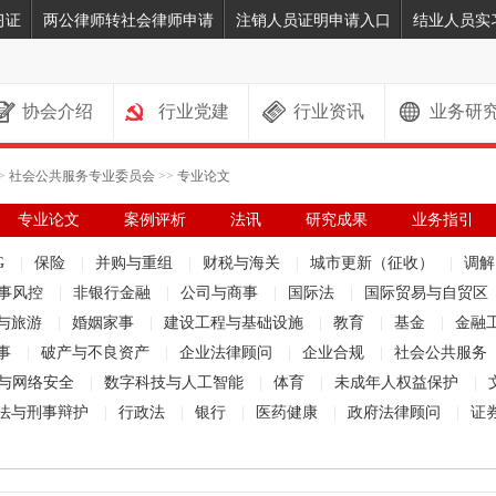
习证
两公律师转社会律师申请
注销人员证明申请入口
结业人员实
协会介绍
行业党建
行业资讯
业务研
>
社会公共服务专业委员会
>>
专业论文
专业论文
案例评析
法讯
研究成果
业务指引
G
|
保险
|
并购与重组
|
财税与海关
|
城市更新（征收）
|
调
事风控
|
非银行金融
|
公司与商事
|
国际法
|
国际贸易与自贸区
与旅游
|
婚姻家事
|
建设工程与基础设施
|
教育
|
基金
|
金融
事
|
破产与不良资产
|
企业法律顾问
|
企业合规
|
社会公共服务
与网络安全
|
数字科技与人工智能
|
体育
|
未成年人权益保护
|
法与刑事辩护
|
行政法
|
银行
|
医药健康
|
政府法律顾问
|
证