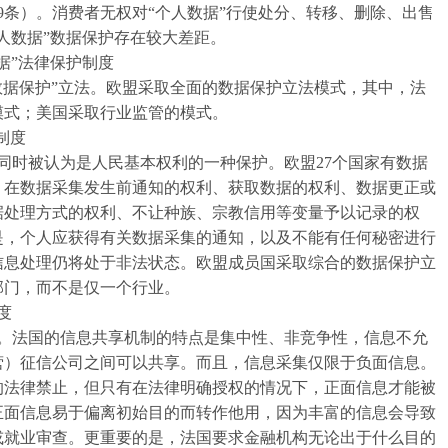
9条）。消费者无权对“个人数据”行使处分、转移、删除、出售
人数据”数据保护存在较大差距。
据”法律保护制度
据保护”立法。欧盟采取全面的数据保护立法模式，其中，法
模式；美国采取行业监管的模式。
制度
时被认为是人民基本权利的一种保护。欧盟27个国家有数据
：在数据采集发生前通知的权利、获取数据的权利、数据更正或
据处理方式的权利、不让种族、宗教信用等变量予以记录的权
是，个人应获得有关数据采集的通知，以及不能有任何秘密进行
信息处理仍将处于非法状态。欧盟成员国采取综合的数据保护立
部门，而不是仅一个行业。
度
法国的信息共享机制的特点是集中性、非竞争性，信息不允
营）征信公司之间可以共享。而且，信息采集仅限于负面信息。
的法律禁止，但只有在法律明确授权的情况下，正面信息才能被
正面信息易于偏离初始目的而转作他用，因为丰富的信息会导致
或就业审查。更重要的是，法国要求金融机构无论出于什么目的