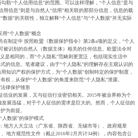
勾勒“个人信用信息”的范围。可以这样理解，“个人信息”是与
信用信息”则是与自然人“信用”相关联的那部分信息，信息的载
“数据”的关联性，独立解释“个人信息”与“个人数据”并无实际
采用“个人数据”概念
尚在制定中
按照欧盟《数据保护指令》第2条a项的定义，“个人
或可被识别的自然人（数据主体）相关的任何信息。欧盟法令对
的定义是相同的，而“个人隐私”范畴则更宽泛，包括现实生活中
形式的信息。笔者建议，由于“个人隐私”的理解存在主观认识的
用知识产权的保护方式，为“个人数据”创制特定的保护制度，
所有权，从保护“个人数据”的角度来防范“个人隐私”泄露。
”法律保护雏形
信业的发展，又与征信行业密切相关。2015年被业界称为个
融发展迅猛，对于个人征信的需求是巨大的。然而，个人征信的
保护为前提。
个人数据”的保护模式
地方人大立法（广东省、陕西省、无锡市等）、政府规章
、地方规范性文件（截止2016年2月共计34例），内容包含公