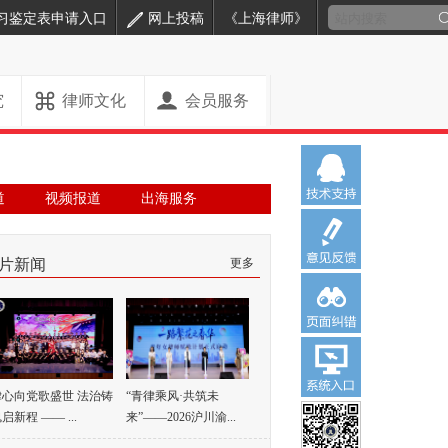
习鉴定表申请入口
网上投稿
《上海律师》
究
律师文化
会员服务
道
视频报道
出海服务
片新闻
更多
律心向党歌盛世 法治铸
“青律乘风·共筑未
启新程 —— ...
来”——2026沪川渝...