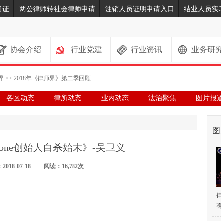
习证
两公律师转社会律师申请
注销人员证明申请入口
结业人员实
协会介绍
行业党建
行业资讯
业务研
界
>>
2018年《律师界》第二季回顾
各区动态
律所动态
业内动态
法治聚焦
图片报
图
phone创始人自杀始末》-吴卫义
018-07-18 阅读：16,782次
魂