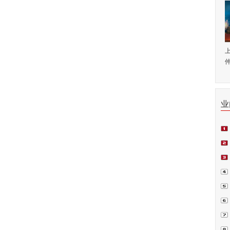
仲
业
师.
会日
例正
周.
青.
坛在