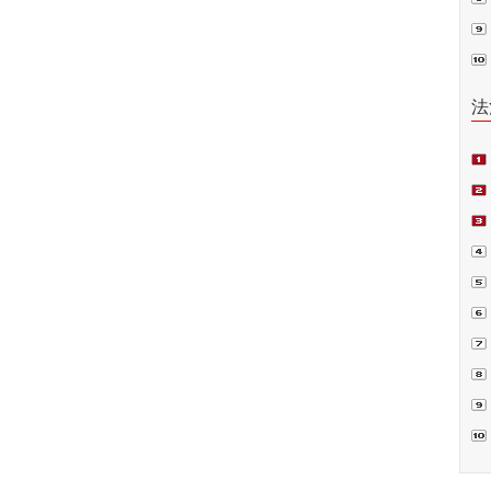
普法
法
项
偿案
裁.
判
书
囚”