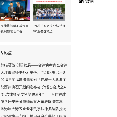
上海律协与新加坡海事
“乡村振兴数字化法治保
裁院签署合作备...
障”业务交流会...
内热点
总结经验 创新发展——省律协举办全省律
..
天津市律师事务所主任、党组织书记培训
...
2018年度福建省律师知识产权十大典型案
...
陕西律协召开新闻发布会 介绍协会成立40
..
“纪念律师制度恢复40周年”——首届福建
..
第八届安徽省律师体育友谊赛圆满落幕
粤港澳大湾区企业家刑事法律风险防控论
...
安徽律协与安徽广播电视台公共频道媒体