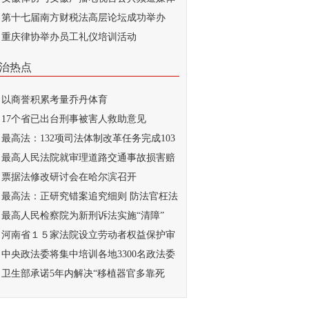
...
第十七届南方财税法高层论坛成功举办
重庆律协举办员工礼仪培训活动
治热点
以商誉积累考量乔丹体育
17个省已出台刑事被害人救助意见
最高法：132项司法体制改革任务完成103
最高人民法院就审理道路交通事故损害赔
...
票据法修改研讨会在哈尔滨召开
最高法：正研究错案追究细则 防法官枉法
..
最高人民检察院为新刑诉法实施“清障”
河南省１５家法院设立劳动者权益保护审
庭
中央政法委将集中培训各地3300名政法委
记
卫生部承诺5年内解决“移植器官多靠死
...