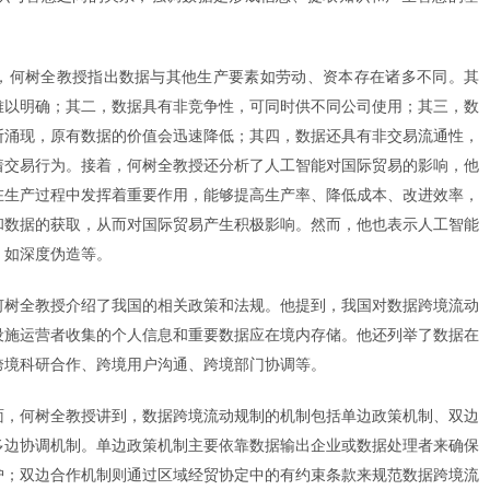
，何树全教授指出数据与其他生产要素如劳动、资本存在诸多不同。其
难以明确；其二，数据具有非竞争性，可同时供不同公司使用；其三，数
断涌现，原有数据的价值会迅速降低；其四，数据还具有非交易流通性，
着交易行为。接着，何树全教授还分析了人工智能对国际贸易的影响，他
在生产过程中发挥着重要作用，能够提高生产率、降低成本、改进效率，
和数据的获取，从而对国际贸易产生积极影响。然而，他也表示人工智能
，如深度伪造等。
何树全教授介绍了我国的相关政策和法规。他提到，我国对数据跨境流动
设施运营者收集的个人信息和重要数据应在境内存储。他还列举了数据在
跨境科研合作、跨境用户沟通、跨境部门协调等。
面，何树全教授讲到，数据跨境流动规制的机制包括单边政策机制、双边
多边协调机制。单边政策机制主要依靠数据输出企业或数据处理者来确保
护；双边合作机制则通过区域经贸协定中的有约束条款来规范数据跨境流