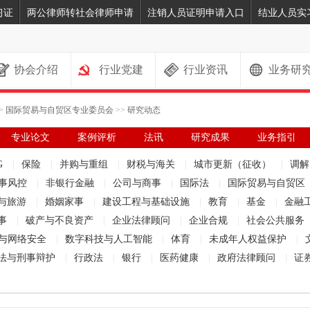
习证
两公律师转社会律师申请
注销人员证明申请入口
结业人员实
协会介绍
行业党建
行业资讯
业务研
>
国际贸易与自贸区专业委员会
>>
研究动态
专业论文
案例评析
法讯
研究成果
业务指引
G
|
保险
|
并购与重组
|
财税与海关
|
城市更新（征收）
|
调
事风控
|
非银行金融
|
公司与商事
|
国际法
|
国际贸易与自贸区
与旅游
|
婚姻家事
|
建设工程与基础设施
|
教育
|
基金
|
金融
事
|
破产与不良资产
|
企业法律顾问
|
企业合规
|
社会公共服务
与网络安全
|
数字科技与人工智能
|
体育
|
未成年人权益保护
|
法与刑事辩护
|
行政法
|
银行
|
医药健康
|
政府法律顾问
|
证