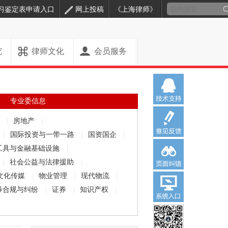
习鉴定表申请入口
网上投稿
《上海律师》
究
律师文化
会员服务
专业委信息
解
|
房地产
|
|
国际投资与一带一路
|
国资国企
|
工具与金融基础设施
|
|
社会公益与法律援助
|
文化传媒
|
物业管理
|
现代物流
|
券合规与纠纷
|
证券
|
知识产权
|