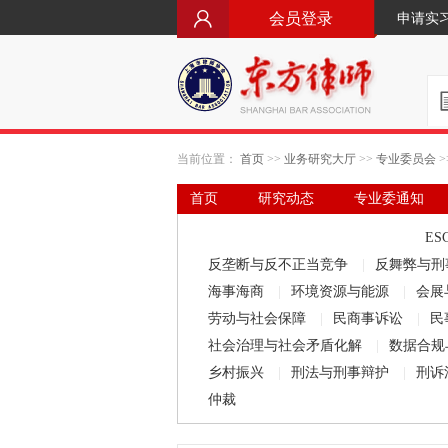
会员登录
申请实
当前位置：
首页
>>
业务研究大厅
>>
专业委员会
>
首页
研究动态
专业委通知
要闻·立法动态
律师文库
ES
反垄断与反不正当竞争
|
反舞弊与刑
海事海商
|
环境资源与能源
|
会展
劳动与社会保障
|
民商事诉讼
|
民
社会治理与社会矛盾化解
|
数据合规
乡村振兴
|
刑法与刑事辩护
|
刑诉
仲裁