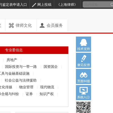
习鉴定表申请入口
网上投稿
《上海律师》
究
律师文化
会员服务
专业委信息
解
|
房地产
|
|
国际投资与一带一路
|
国资国企
|
工具与金融基础设施
|
|
社会公益与法律援助
|
文化传媒
|
物业管理
|
现代物流
|
券合规与纠纷
|
证券
|
知识产权
|