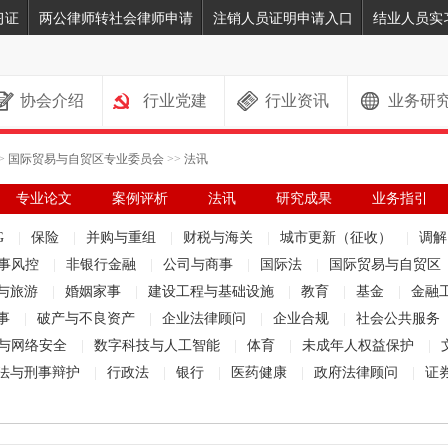
习证
两公律师转社会律师申请
注销人员证明申请入口
结业人员实
协会介绍
行业党建
行业资讯
业务研
>
国际贸易与自贸区专业委员会
>>
法讯
专业论文
案例评析
法讯
研究成果
业务指引
G
|
保险
|
并购与重组
|
财税与海关
|
城市更新（征收）
|
调
事风控
|
非银行金融
|
公司与商事
|
国际法
|
国际贸易与自贸区
与旅游
|
婚姻家事
|
建设工程与基础设施
|
教育
|
基金
|
金融
事
|
破产与不良资产
|
企业法律顾问
|
企业合规
|
社会公共服务
与网络安全
|
数字科技与人工智能
|
体育
|
未成年人权益保护
|
法与刑事辩护
|
行政法
|
银行
|
医药健康
|
政府法律顾问
|
证