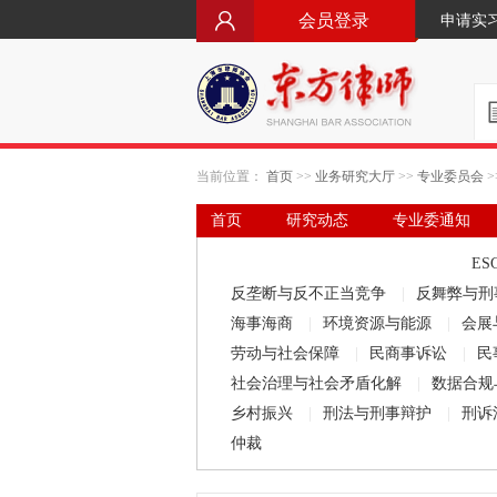
会员登录
申请实
当前位置：
首页
>>
业务研究大厅
>>
专业委员会
>
首页
研究动态
专业委通知
要闻·立法动态
律师文库
ES
反垄断与反不正当竞争
|
反舞弊与刑
海事海商
|
环境资源与能源
|
会展
劳动与社会保障
|
民商事诉讼
|
民
社会治理与社会矛盾化解
|
数据合规
乡村振兴
|
刑法与刑事辩护
|
刑诉
仲裁