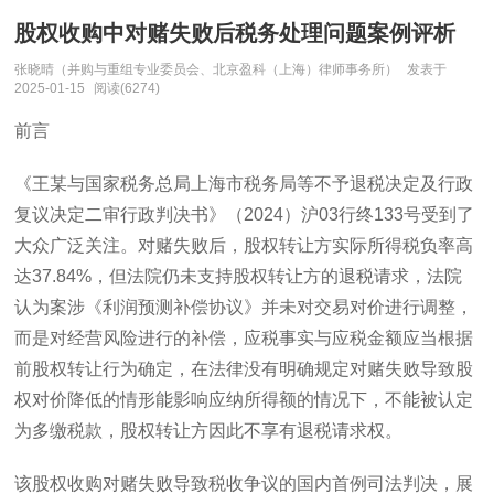
股权收购中对赌失败后税务处理问题案例评析
张晓晴（并购与重组专业委员会、北京盈科（上海）律师事务所）
发表于
2025-01-15
阅读(6274)
前言
《王某与国家税务总局上海市税务局等不予退税决定及行政
复议决定二审行政判决书》（
2024
）沪
03
行终
133
号受到了
大众广泛关注。对赌失败后，股权转让方实际所得税负率高
达
37.84%
，但法院仍未支持股权转让方的退税请求，法院
认为案涉《利润预测补偿协议》并未对交易对价进行调整，
而是对经营风险进行的补偿，应税事实与应税金额应当根据
前股权转让行为确定，在法律没有明确规定对赌失败导致股
权对价降低的情形能影响应纳所得额的情况下，不能被认定
为多缴税款，股权转让方因此不享有退税请求权。
该股权收购对赌失败导致税收争议的国内首例司法判决，展