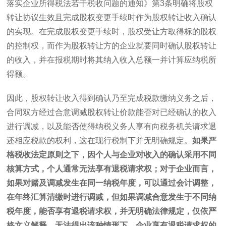
落实企业所得税法若干税收问题的通知》第
3
条明确将股权
转让协议生效且完成股权变更手续时作为股权转让收入确认
的实现。在完成股权变更手续时，股权受让方取得标的股权
的控制权，而作为股权转让方的企业就要同时确认股权转让
的收入，并在报税期时将其纳入收入总额一并计算应纳税所
得额。
因此，股权转让收入得到确认乃至完成税款缴纳义务之后，
合同双方经过合意调减股权转让价款能否对已经确认的收入
进行调减，以及能否使得纳税义务人享有向税务机关请求退
还相应税款的权利，这在现行税制下并无明确规定。
如果严
格税收法定原则之下，因个人与企业对收入的确认采用不同
核算方式，个人通常无法享有退税请求权；对于企业而言，
如果对赌及调减发生在同一纳税年度，可以通过会计调整，
在年终汇算清缴时进行调减，但如果调减合意发生于不同纳
税年度，能否享有退税请求权，并无明确法律规定，仅依严
格文义解释，无法得出该种情形下，企业享有退税请求权的