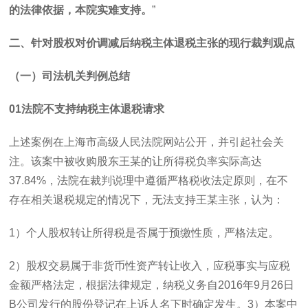
的法律依据，本院实难支持。
”
二、针对股权对价调减后纳税主体退税主张的现行裁判观点
（一）司法机关判例总结
01
法院不支持纳税主体退税请求
上述案例在上海市高级人民法院网站公开，并引起社会关
注。该案中被收购股东王某的让所得税负率实际高达
37.84%
，法院在裁判说理中遵循严格税收法定原则，在不
存在相关退税规定的情况下，无法支持王某主张，认为：
1
）个人股权转让所得税是否属于预缴性质，严格法定。
2
）股权交易属于非货币性资产转让收入，应税事实与应税
金额严格法定，根据法律规定，纳税义务自
2016
年
9
月
26
日
B
公司发行的股份登记在上诉人名下时确定发生。
3
）本案中