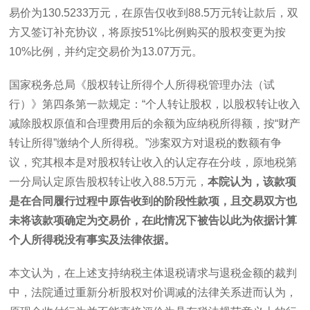
易价为
130.5233
万元，在原告仅收到
88.5
万元转让款后，双
方又签订补充协议，将原按
51%
比例购买的股权变更为按
10%
比例，并约定交易价为
13.07
万元。
国家税务总局《股权转让所得个人所得税管理办法（试
行）》第四条第一款规定：“个人转让股权，以股权转让收入
减除股权原值和合理费用后的余额为应纳税所得额，按“财产
转让所得”缴纳个人所得税。”涉案双方对退税的数额有争
议，究其根本是对股权转让收入的认定存在分歧，原地税第
一分局认定原告股权转让收入
88.5
万元，
本院认为，该款项
是在合同履行过程中原告收到的阶段性款项，且交易双方也
未将该款项确定为交易价，在此情况下被告以此为依据计算
个人所得税没有事实及法律依据。
本文认为，在上述支持纳税主体退税请求与退税金额的裁判
中，法院通过重新分析股权对价调减的法律关系进而认为，