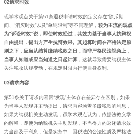
02
请求时效
现学术观点关于第
51
条退税申请时效的定义存在“除斥期
间、“消灭时效”以及“单纯限制”等不同理解，
较为主流的观点
为“诉讼时效”说，即使时效经过，其效力基于当事人抗辩权
自由提出，提出方产生抗辩效果。其起算时间在严格法定原
则之下，应当从结算缴纳税款之日，而非严格民法视角上，
当事人知道或应当知道之日起计算
，这就导致需要纳税主体
关注税收法规变动，在规定时限内行使自身权利。
03
请求内容
第
51
条关于请求内容因“发现”主体存在差异存在区别，如果
为当事人发现并主动提出，请求内容涵盖多缴税款的利息，
如果为纳税机关主动发现，虽学术观点认为，依据法教义学
的解释，即使为纳税机关主动发现，不当得力的返还请求效
力当然及于利息，但是实务中，因税法的公法性质及严格法