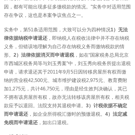
因，都有可能出现多征多缴税款的情况。”实务中对适用范围
存在争议，这也是本案争议焦点之一。
实务中，第
51
条适用范围，大致可以分为四种情况
1
）无法
律依据纳税申请退还
，即纳税人在税收法律中并不存在纳税
义务，但错误地理解为自己存在纳税义务而缴纳税款的情
形。
2
）法律依据消灭而申请退税
，如在“国家税务总局北京
市西城区税务局等与刘玉秀案”中，刘玉秀向税务所提出退税
申请，请求退还其于
2011
年
9
月
5
日因转移房屋所有权而缴
纳的营业税
42,500
元、城市维护建设税
2,975
元、教育费附
加
1,275
元，共计
46,750
元，理由是经生效判决确认，其已
不拥有该房屋所有权，故亦无法转移该房屋所有权，相关税
款应予以退回。法院支持其退税申请。
3
）计税依据不确定
而申请退还
，如企业所得税汇缴时的预缴退税。
4
）法定减
免税而申请退还
，如出口退税。