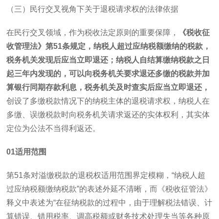
（三）民行交叉视角下关于退税请求权的法律依据
在民行交叉领域，作为税收法定原则的重要保障，
《税收征
收管理法》第
51
条规定，纳税人超过应纳税额缴纳的税款，
税务机关发现后应当立即退还；纳税人自结算缴纳税款之日
起三年内发现的，可以向税务机关要求退还多缴的税款并加
算银行同期存款利息，税务机关及时查实后应当立即退还，
创设了多缴税款情况下的纳税主体的退税请求权，纳税人在
多缴、误缴税款时向税务机关请求返还的实体权利，其实体
定位为公法不当得利返还。
01
适用范围
第
51
条对溢缴税款的退税权适用范围界定模糊，“纳税人超
过应纳税额缴纳税款”的表述外延不清晰，而《税收征管法》
释义中表述为“在征纳税款的过程中，由于理解税法错误、计
算错误、错用税率、调高税额或财务技术处理失当等各种原