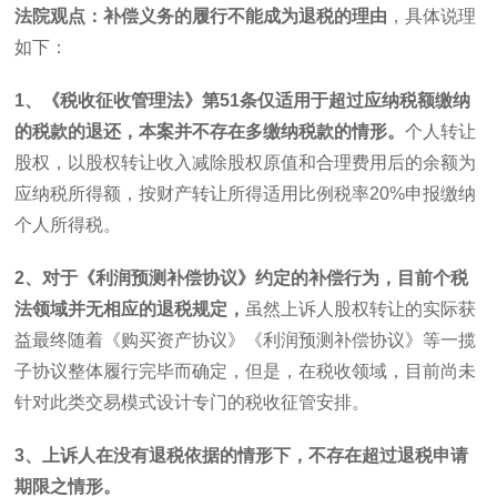
法院观点：补偿义务的履行不能成为退税的理由
，具体说理
如下：
1
、《税收征收管理法》第
51
条仅适用于超过应纳税额缴纳
的税款的退还，本案并不存在多缴纳税款的情形。
个人转让
股权，以股权转让收入减除股权原值和合理费用后的余额为
应纳税所得额，按财产转让所得适用比例税率
20%
申报缴纳
个人所得税。
2
、对于《利润预测补偿协议》约定的补偿行为，目前个税
法领域并无相应的退税规定，
虽然上诉人股权转让的实际获
益最终随着《购买资产协议》《利润预测补偿协议》等一揽
子协议整体履行完毕而确定，但是，在税收领域，目前尚未
针对此类交易模式设计专门的税收征管安排。
3
、上诉人在没有退税依据的情形下，不存在超过退税申请
期限之情形。