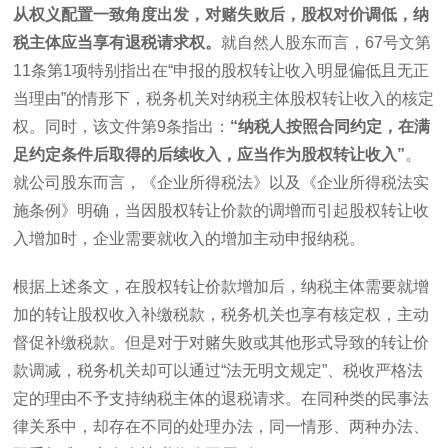
从权义配置一致角度出发，对赌失败后，股权对价调低，纳
税主体应当享有退税请求权。
就自然人股东而言，
67
号文第
11
条第
1
项特别指出在“申报的股权转让收入明显偏低且无正
当理由”的情形下，税务机关对纳税主体股权转让收入的核定
权。同时，该文件第
9
条指出：
“纳税人按照合同约定，在满
足约定条件后取得的后续收入，应当作为股权转让收入”
。
就公司股东而言，《企业所得税法》以及《企业所得税法实
施条例》明确，当因股权转让价款的调增而引起股权转让收
入增加时，企业需要就收入的增加主动申报纳税。
根据上述条文，在股权转让价款增加后，纳税主体需要就增
加的转让股权收入补缴税款，税务机关也享有核定权，主动
督促补缴税款。但是对于对赌失败或其他形式导致的转让价
款调减，税务机关却可以通过“法无明文规定”、税收严格法
定的理由不予支持纳税主体的退税请求。在同种类的民事法
律关系中，却存在不同的处理办法，同一情形、两种办法、