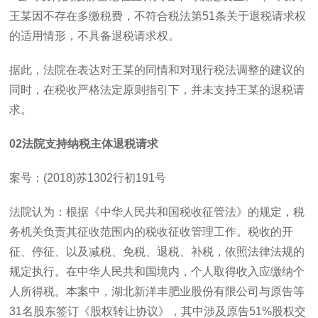
王某因不存在多缴税费，不符合税法第
51
条关于退税请求权
的适用情形，不具备退税请求权。
据此，法院在表达对王某的同情和对现行税法调整的建议的
同时，在税收严格法定原则指引下，并未支持王某的退税请
求。
02
法院支持纳税主体退税请求
案号：
(2018)
苏
1302
行初
191
号
法院认为：根据《中华人民共和国税收征管法》的规定，税
务机关负责其征收范围内的税收征收管理工作。税收的开
征、停征、以及减税、免税、退税、补税，依照法律法规的
规定执行。在中华人民共和国境内，个人取得收入应缴纳个
人所得税。本案中，湖北新洋丰肥业股份有限公司与原告等
31
名股东签订《股权转让协议》，其中涉及原告
51%
股权交