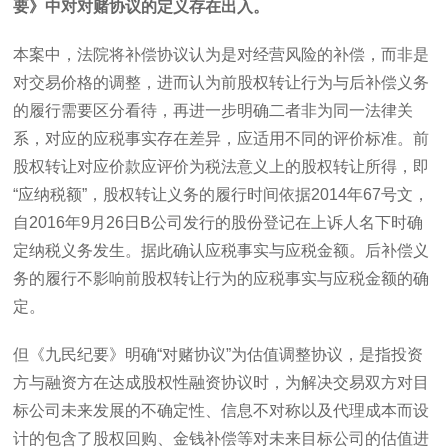
要》中对对赌协议的定义存在出入。
本案中，法院将补偿协议认为是对经营风险的补偿，而非是
对交易价格的调整，进而认为前股权转让行为与后补偿义务
的履行需要区分看待，再进一步明确二者非为同一法律关
系，对应的应税事实存在差异，应适用不同的评价标准。前
股权转让对应价款应评价为税法意义上的股权转让所得，即
“应纳税额”，股权转让义务的履行时间依据
2014
年
67
号文，
自
2016
年
9
月
26
日
B
公司发行的股份登记在上诉人名下时确
定纳税义务发生。据此确认应税事实与应税金额。后补偿义
务的履行不影响前股权转让行为的应税事实与应税金额的确
定。
但《九民纪要》明确“对赌协议”为估值调整协议，是指投资
方与融资方在达成股权性融资协议时，为解决交易双方对目
标公司未来发展的不确定性、信息不对称以及代理成本而设
计的包含了股权回购、金钱补偿等对未来目标公司的估值进