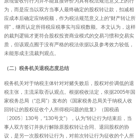
原现金收付行为并不能直接评价为具有税法规范意义上的行
为，而是应当以双方当事人最终确定的股权转让款，扣减相
应成本后确定应纳税额，作为税法规范意义上的“财产转让所
得”，继而认定所得税应税事实与应税数额。本文认为，这样
的裁判逻辑才更符合股权投资商业模式的交易习惯和交易实
质，但该观点囿于没有严格的税法依据以及参考效力较低，
未能形成主流裁判观点。
（二）税务机关退税态度总结
税务机关对于纳税主体针对对赌失败后，股权对价调低的退
税主张，主流采取否认观点。根据税收法定，依据
2005
年国
家税务总局（“总局”）发布的《国家税务总局关于纳税人收
回转让的股权征收个人所得税问题的批复》（国税函
〔
2005
〕
130
号，“
130
号文”），认为“转让行为结束后，当
事人双方签订并执行解除原股权转让合同、退回股权的协
议，是另一次股权转让行为，对前次转让行为征收的个人所