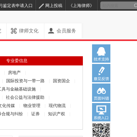
习鉴定表申请入口
网上投稿
《上海律师》
究
律师文化
会员服务
专业委信息
解
|
房地产
|
|
国际投资与一带一路
|
国资国企
|
工具与金融基础设施
|
|
社会公益与法律援助
|
文化传媒
|
物业管理
|
现代物流
|
券合规与纠纷
|
证券
|
知识产权
|