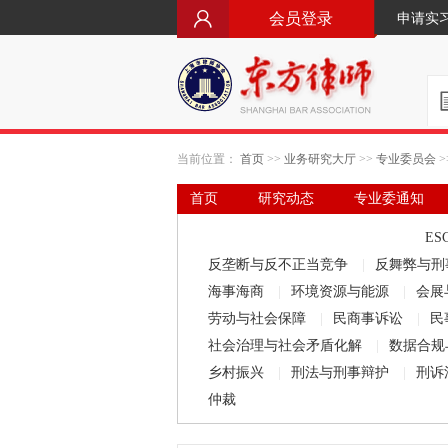
会员登录
申请实
当前位置：
首页
>>
业务研究大厅
>>
专业委员会
>
首页
研究动态
专业委通知
要闻·立法动态
律师文库
ES
反垄断与反不正当竞争
|
反舞弊与刑
海事海商
|
环境资源与能源
|
会展
劳动与社会保障
|
民商事诉讼
|
民
社会治理与社会矛盾化解
|
数据合规
乡村振兴
|
刑法与刑事辩护
|
刑诉
仲裁