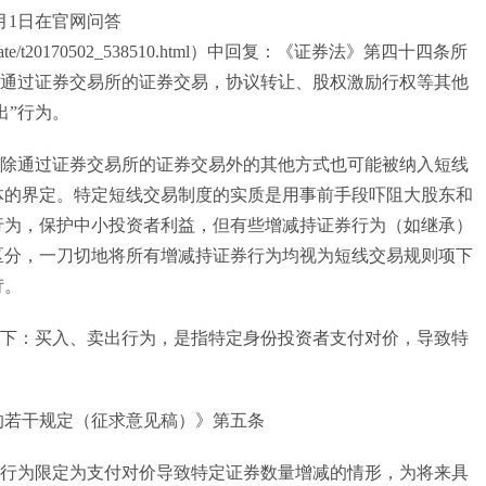
月1日在官网问答
index/update/t20170502_538510.html）中回复：《证券法》第四十四条所
限于通过证券交易所的证券交易，协议转让、股权激励行权等其他
出”行为。
通过证券交易所的证券交易外的其他方式也可能被纳入短线
体的界定。特定短线交易制度的实质是用事前手段吓阻大股东和
行为，保护中小投资者利益，但有些增减持证券行为（如继承）
区分，一刀切地将所有增减持证券行为均视为短线交易规则项下
苛。
：买入、卖出行为，是指特定身份投资者支付对价，导致特
的若干规定（征求意见稿）》第五条
为限定为支付对价导致特定证券数量增减的情形，为将来具