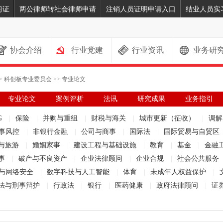
习证
两公律师转社会律师申请
注销人员证明申请入口
结业人员实
协会介绍
行业党建
行业资讯
业务研
>
科创板专业委员会
>>
专业论文
专业论文
案例评析
法讯
研究成果
业务指引
G
|
保险
|
并购与重组
|
财税与海关
|
城市更新（征收）
|
调
事风控
|
非银行金融
|
公司与商事
|
国际法
|
国际贸易与自贸区
与旅游
|
婚姻家事
|
建设工程与基础设施
|
教育
|
基金
|
金融
事
|
破产与不良资产
|
企业法律顾问
|
企业合规
|
社会公共服务
与网络安全
|
数字科技与人工智能
|
体育
|
未成年人权益保护
|
法与刑事辩护
|
行政法
|
银行
|
医药健康
|
政府法律顾问
|
证