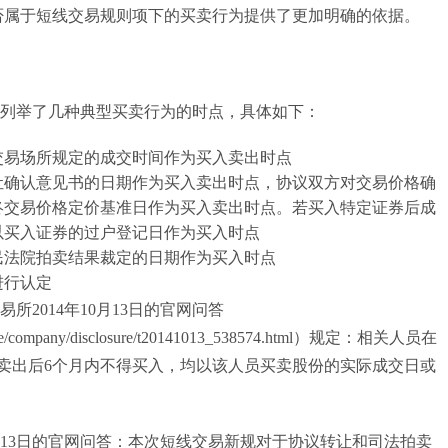
否属于短线交易规则项下的买卖行为提供了更加明确的依据。
举了几种典型买卖行为的时点，具体如下：
交易场所规定的成交时间作为买入卖出时点
让确认意见书的日期作为买入卖出时点，协议双方对交易价格确
终交易价格定价基准日作为买入卖出时点。若买入特定证券后成
以买入证券的过户登记日作为买入时点
民法院拍卖结果裁定的日期作为买入时点
进行认定
2014年10月13日的官网问答
wledge/company/disclosure/t20141013_538574.html）规定：相关人员在
卖出后6个月内不得买入，均以该人员买卖股份的实际成交日或
月13日的官网问答：本次短线交易新规对于协议转让和司法拍卖