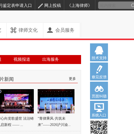
习鉴定表申请入口
网上投稿
《上海律师》
究
律师文化
会员服务
道
视频报道
出海服务
片新闻
更多
律心向党歌盛世 法治铸
“青律乘风·共筑未
启新程 —— ...
来”——2026沪川渝...