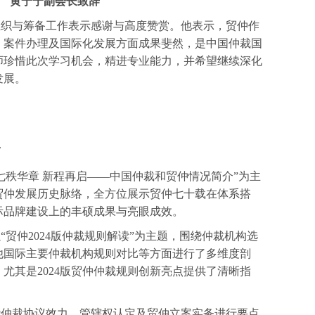
黄宁宁副会长致辞
组织与筹备工作表示感谢与高度赞赏。他表示，贸仲作
、案件办理及国际化发展方面成果斐然，是中国仲裁国
师珍惜此次学习机会，精进专业能力，并希望继续深化
发展。
南
七秩华章 新程再启——中国仲裁和贸仲情况简介”为主
贸仲发展历史脉络，全方位展示贸仲七十载在体系搭
际品牌建设上的丰硕成果与亮眼成效。
贸仲2024版仲裁规则解读”为主题，围绕仲裁机构选
他国际主要仲裁机构规则对比等方面进行了多维度剖
尤其是2024版贸仲仲裁规则创新亮点提供了清晰指
绕仲裁协议效力、管辖权认定及贸仲立案实务进行要点