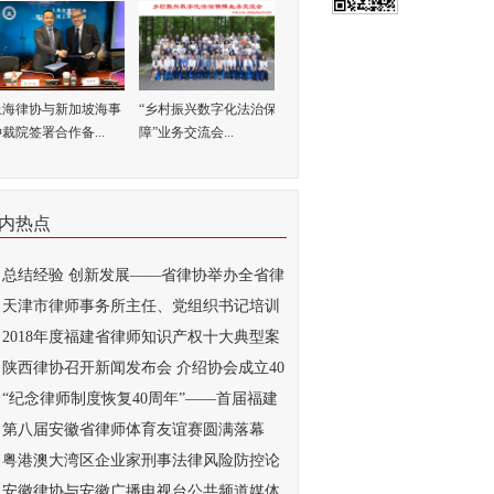
上海律协与新加坡海事
“乡村振兴数字化法治保
裁院签署合作备...
障”业务交流会...
内热点
总结经验 创新发展——省律协举办全省律
..
天津市律师事务所主任、党组织书记培训
...
2018年度福建省律师知识产权十大典型案
...
陕西律协召开新闻发布会 介绍协会成立40
..
“纪念律师制度恢复40周年”——首届福建
..
第八届安徽省律师体育友谊赛圆满落幕
粤港澳大湾区企业家刑事法律风险防控论
...
安徽律协与安徽广播电视台公共频道媒体