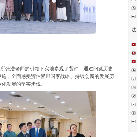
普法
法
究所张浩老师的引领下实地参观了贸仲，通过阅览历史
项
设施，全面感受贸仲紧跟国家战略、持续创新的发展历
偿案
际化发展的坚实步伐。
裁.
判
书
囚”