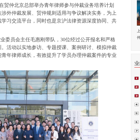
共同在贸仲北京总部举办青年律师参与仲裁业务培养计划
焦涉外仲裁发展、贸仲规则适用与争议解决实务，为上
裁学习交流平台，同时也是京沪法律资源深度协同、共
仲
业委员会主任毛惠刚带队，30位经过公开报名和严格
训。活动以实地参访、专题授课、案例研讨、模拟仲裁
能青年律师成长，有效提升了学员办理仲裁案件的专业
业
师.
会日
例正
周.
青.
坛在