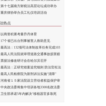
...
第十七届南方财税法高层论坛成功举办
重庆律协举办员工礼仪培训活动
治热点
以商誉积累考量乔丹体育
17个省已出台刑事被害人救助意见
最高法：132项司法体制改革任务完成103
最高人民法院就审理道路交通事故损害赔
...
票据法修改研讨会在哈尔滨召开
最高法：正研究错案追究细则 防法官枉法
..
最高人民检察院为新刑诉法实施“清障”
河南省１５家法院设立劳动者权益保护审
庭
中央政法委将集中培训各地3300名政法委
记
卫生部承诺5年内解决“移植器官多靠死
...