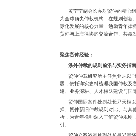
黄宁宁副会长亦对贸仲的精心
为全球顶尖仲裁机构，在规则创新
际化发展的核心力量，勉励青年律
贸仲与上海律协的交流合作、共赢
聚焦贸仲经验：
涉外仲裁的规则前沿与实务指
贸仲仲裁研究所主任焦亚尼以“
题，依托详实史料梳理我国仲裁及
建、业务深耕、人才梯队建设与国
贸仲国际案件处副处长尹天枢以“
择、贸仲新旧仲裁规则对比、与其
析，为青年律师深入了解贸仲规则，
引。
贸仲立案咨询处副处长吕岩围