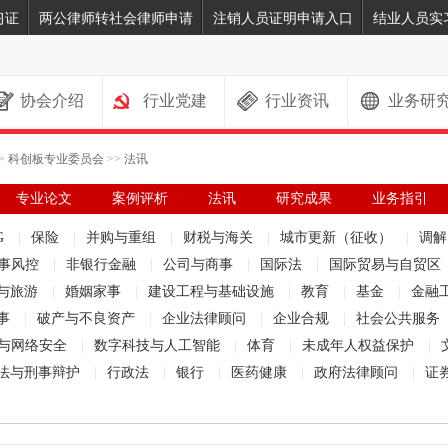
习证
两公律师转社会律师申请
注销人员证明申请入口
结业人员实
协会介绍
行业党建
行业资讯
业务研
>
科创板专业委员会
>>
法讯
专业论文
案例评析
法讯
研究成果
业务指引
G
|
保险
|
并购与重组
|
财税与海关
|
城市更新（征收）
|
调
事风控
|
非银行金融
|
公司与商事
|
国际法
|
国际贸易与自贸区
与旅游
|
婚姻家事
|
建设工程与基础设施
|
教育
|
基金
|
金融
事
|
破产与不良资产
|
企业法律顾问
|
企业合规
|
社会公共服务
与网络安全
|
数字科技与人工智能
|
体育
|
未成年人权益保护
|
法与刑事辩护
|
行政法
|
银行
|
医药健康
|
政府法律顾问
|
证