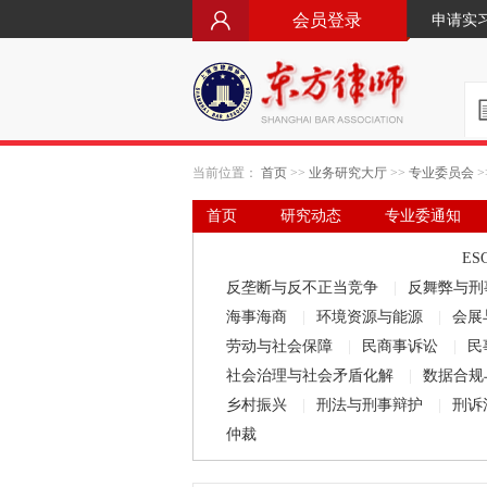
会员登录
申请实
当前位置：
首页
>>
业务研究大厅
>>
专业委员会
>
首页
研究动态
专业委通知
要闻·立法动态
律师文库
ES
反垄断与反不正当竞争
|
反舞弊与刑
海事海商
|
环境资源与能源
|
会展
劳动与社会保障
|
民商事诉讼
|
民
社会治理与社会矛盾化解
|
数据合规
乡村振兴
|
刑法与刑事辩护
|
刑诉
仲裁