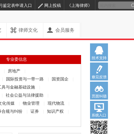
习鉴定表申请入口
网上投稿
《上海律师》
究
律师文化
会员服务
专业委信息
解
|
房地产
|
|
国际投资与一带一路
|
国资国企
|
工具与金融基础设施
|
|
社会公益与法律援助
|
文化传媒
|
物业管理
|
现代物流
|
券合规与纠纷
|
证券
|
知识产权
|