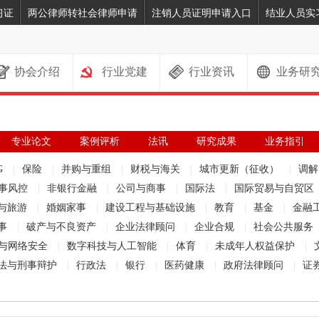
习证
两公律师转社会律师申请
注销人员证明申请入口
结业人员实
协会介绍
行业党建
行业资讯
业务研
专业论文
案例评析
法讯
研究成果
业务指引
G
|
保险
|
并购与重组
|
财税与海关
|
城市更新（征收）
|
调
事风控
|
非银行金融
|
公司与商事
|
国际法
|
国际贸易与自贸区
与旅游
|
婚姻家事
|
建设工程与基础设施
|
教育
|
基金
|
金融
事
|
破产与不良资产
|
企业法律顾问
|
企业合规
|
社会公共服务
与网络安全
|
数字科技与人工智能
|
体育
|
未成年人权益保护
|
法与刑事辩护
|
行政法
|
银行
|
医药健康
|
政府法律顾问
|
证