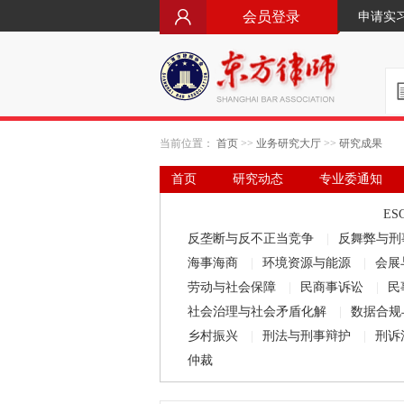
会员登录
申请实
当前位置：
首页
>>
业务研究大厅
>>
研究成果
首页
研究动态
专业委通知
要闻·立法动态
律师文库
ES
反垄断与反不正当竞争
|
反舞弊与刑
海事海商
|
环境资源与能源
|
会展
劳动与社会保障
|
民商事诉讼
|
民
社会治理与社会矛盾化解
|
数据合规
乡村振兴
|
刑法与刑事辩护
|
刑诉
仲裁