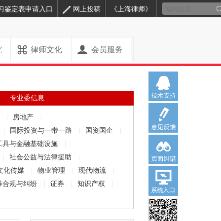
习鉴定表申请入口
网上投稿
《上海律师》
究
律师文化
会员服务
专业委信息
解
|
房地产
|
|
国际投资与一带一路
|
国资国企
|
工具与金融基础设施
|
|
社会公益与法律援助
|
文化传媒
|
物业管理
|
现代物流
|
券合规与纠纷
|
证券
|
知识产权
|