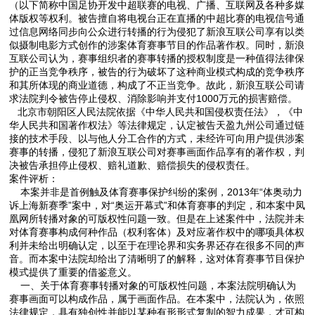
（以下简称中国足协开发中超联赛的电视、广播、互联网及各种多媒
体版权等权利。被告擅自将电视台正在直播的中超比赛的电视信号通
过信息网络同步向公众进行转播的行为侵犯了新浪互联公司享有以类
似摄制电影方式创作的涉案体育赛事节目的作品著作权。同时，新浪
互联公司认为，赛事组织者的赛事转播的授权制度是一种值得法律保
护的正当竞争秩序，被告的行为破坏了这种商业模式构成的竞争秩序
和其所体现的商业道德，构成了不正当竞争。故此，新浪互联公司请
求法院判令被告停止侵权、消除影响并支付1000万元的损害赔偿。
北京市朝阳区人民法院依据《中华人民共和国侵权责任法》，《中
华人民共和国著作权法》等法律规定，认定被告天盈九州公司通过链
接的技术手段、以与他人分工合作的方式，未经许可向用户提供涉案
赛事的转播，侵犯了新浪互联公司对赛事画面作品享有的著作权，判
决被告承担停止侵权、赔礼道歉、赔偿损失的侵权责任。
案件评析：
本案并非是首例触及体育赛事保护纠纷的案例，2013年“体奥动力
诉上海新赛季”案中，对“奥运开幕式”和体育赛事的判定，和本案中凤
凰网所转播对象的可版权性问题一致。但是在上述案件中，法院并未
对体育赛事构成何种作品（权利客体）及对应著作权中的哪项具体权
利并未给出明确认定，以至于在理论界和实务界还存在很多不同的声
音。而本案中法院却给出了清晰明了的解释，这对体育赛事节目保护
模式提供了重要的借鉴意义。
一、关于体育赛事转播对象的可版权性问题，本案法院明确认为
赛事画面可以构成作品，属于画面作品。在本案中，法院认为，依照
法律规定，具有独创性并能以某种有形形式复制的智力成果，才可构