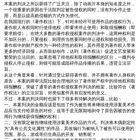
本案的判决之所以获得了广泛关注，除了动画片本身的知名度之外，
一个很重要的原因在于法院判定被告侵权的同时，没有判令停止使
用，而是以提高赔偿额的方式作为替代。
在我国现行的《著作权法》下，针对未经许可使用作品的侵权行为，
著作权人有权同时行使排他权（即要求停止使用）和取得报酬权（即
要求赔偿）。在绝大多数的著作权侵权案件的判决中，这两种权利是
不加区分的，只要侵权，则理所当然要同时停止侵权和赔偿损失。而
著作权中的财产权作为一种经济性的权利，其作用是为著作权人带来
更多的经济回报，从而鼓励创作，达到《著作权法》促进文艺发展和
繁荣的立法目的。如果忽视了排他权和取得报酬权的区分，一概判令
侵权人停止侵权，则很可能造成阻碍作品传播的后果，违背立法宗
旨。
从这个角度来看，针对通过受让获得著作权、并不拥有著作人身权的
原告，本案的两审法院比较合理地区分了著作财产权中的排他权和取
得报酬权，突破了通常的著作权侵权案件判决的框架，比较符合《著
作权法》的立法宗旨，对类似案件具有启发性的意义。
不过，本案的判决同时也留下了很多有待解决的问题，比如：
一、本案判决的金额应该是包括了作为被告将来继续使用涉案美术作
品应当支付给原告的对价，这等于是无限期地剥夺了原告因被告的使
用行为继续获得报酬的权利；
二、没有限定被告继续使用涉案美术作品的方式。判决将木偶剧定性
为“具有公共文化属性”的作品，其改编行为被纳入了被告可以使用的
范围。那么，游戏等衍生商品的开发、销售呢？