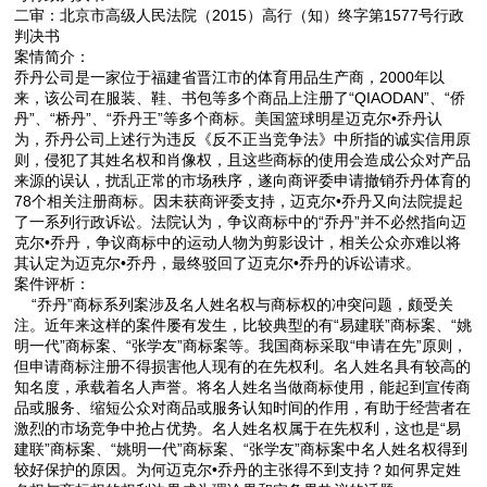
二审：北京市高级人民法院（2015）高行（知）终字第1577号行政
判决书
案情简介：
乔丹公司是一家位于福建省晋江市的体育用品生产商，2000年以
来，该公司在服装、鞋、书包等多个商品上注册了“QIAODAN”、“侨
丹”、“桥丹”、“乔丹王”等多个商标。美国篮球明星迈克尔•乔丹认
为，乔丹公司上述行为违反《反不正当竞争法》中所指的诚实信用原
则，侵犯了其姓名权和肖像权，且这些商标的使用会造成公众对产品
来源的误认，扰乱正常的市场秩序，遂向商评委申请撤销乔丹体育的
78个相关注册商标。因未获商评委支持，迈克尔•乔丹又向法院提起
了一系列行政诉讼。法院认为，争议商标中的“乔丹”并不必然指向迈
克尔•乔丹，争议商标中的运动人物为剪影设计，相关公众亦难以将
其认定为迈克尔•乔丹，最终驳回了迈克尔•乔丹的诉讼请求。
案件评析：
“乔丹”商标系列案涉及名人姓名权与商标权的冲突问题，颇受关
注。近年来这样的案件屡有发生，比较典型的有“易建联”商标案、“姚
明一代”商标案、“张学友”商标案等。我国商标采取“申请在先”原则，
但申请商标注册不得损害他人现有的在先权利。名人姓名具有较高的
知名度，承载着名人声誉。将名人姓名当做商标使用，能起到宣传商
品或服务、缩短公众对商品或服务认知时间的作用，有助于经营者在
激烈的市场竞争中抢占优势。名人姓名权属于在先权利，这也是“易
建联”商标案、“姚明一代”商标案、“张学友”商标案中名人姓名权得到
较好保护的原因。为何迈克尔•乔丹的主张得不到支持？如何界定姓