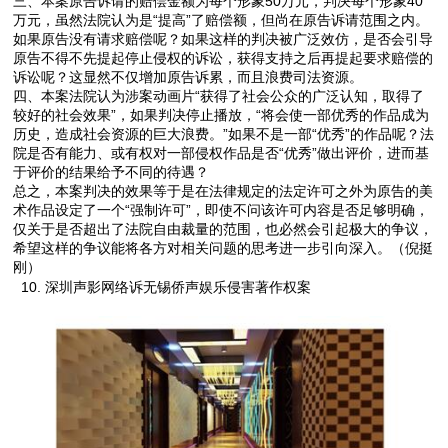
三、本案原告诉请的赔偿金额为每个形象50万元，判决每个形象40
万元，虽然法院认为是“提高”了赔偿额，但尚在原告诉请范围之内。
如果原告没有请求赔偿呢？如果这样的判决被广泛效仿，是否会引导
原告不得不先提起停止侵权的诉讼，获得支持之后再提起要求赔偿的
诉讼呢？这显然不仅增加原告诉累，而且浪费司法资源。
四、本案法院认为涉案动画片“获得了社会公众的广泛认知，取得了
较好的社会效果”，如果判决停止播放，“将会使一部优秀的作品成为
历史，造成社会资源的巨大浪费。”如果不是一部“优秀”的作品呢？法
院是否有能力、或有权对一部侵权作品是否“优秀”做出评价，进而基
于评价的结果给予不同的待遇？
总之，本案判决的效果等于是在法律规定的法定许可之外为原告的美
术作品设定了一个“强制许可”，即使不问该许可内容是否足够明确，
仅关于是否超出了法院自由裁量的范围，也必然会引起极大的争议，
希望这样的争议能将各方对相关问题的思考进一步引向深入。（倪挺
刚）
10. 深圳声影网络诉无锡侨声娱乐侵害著作权案