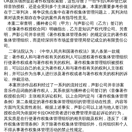
OK娱乐场所提起著作权侵权索赔，这也导致了一些卡拉OK即使已获
得音协授权，还是会受到多个主体起诉的乱象。本案的重要参考价值
在于二审判决，将争议焦点集中在著作权集体管理问题上，其判决结
果对该类长期存在争议的案件具有指导性意见。
本案二审查明，播种者公司（甲方）与声影公司（乙方）签订的
《音像著作权授权合同》明确指出，乙方是知识产权代理公司。另查
明，声影公司并非依照《著作权集体管理条例》的规定设立的著作权
集体管理组织，而是经深圳市市场监督管理局登记成立的有限责任公
司。
二审法院认为：《中华人民共和国著作权法》第八条第一款规
定：著作权人和与著作权有关的权利人可以授权著作权集体管理组织
行使著作权或者与著作权有关的权利。著作权集体管理组织被授权
后，可以以自己的名义为著作权人和与著作权有关的权利人主张权
利，并可以作为当事人进行涉及著作权或者与著作权有关的权利的诉
讼、仲裁活动。
本案所涉作品权利经过了一系列的流转过程，声影公司并非涉案
音乐作品词曲的著作权人，其系依据与播种者公司签订的《音像著作
权授权合同》主张相关诉讼权利。以上合同约定与《著作权集体管理
条例》第二条规定的著作权集体管理组织的管理活动在性质、内容等
方面均无实质性差别。根据上述事实，声影公司以上述与他人签订的
授权合同为依据对卡拉OK经营者进行收费管理并提起诉讼的行为，
其实质是在行使著作权集体管理组织的相关职能及权利，违反了《著
作权集体管理条例》关于除著作权集体管理组织外，任何组织和个人
不得从事著作权集体管理活动的禁止性规定。