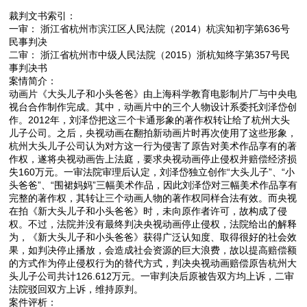
裁判文书索引：
一审： 浙江省杭州市滨江区人民法院（2014）杭滨知初字第636号
民事判决
二审： 浙江省杭州市中级人民法院（2015）浙杭知终字第357号民
事判决书
案情简介：
动画片《大头儿子和小头爸爸》由上海科学教育电影制片厂与中央电
视台合作制作完成。其中，动画片中的三个人物设计系委托刘泽岱创
作。2012年，刘泽岱把这三个卡通形象的著作权转让给了杭州大头
儿子公司。之后，央视动画在翻拍新动画片时再次使用了这些形象，
杭州大头儿子公司认为对方这一行为侵害了原告对美术作品享有的著
作权，遂将央视动画告上法庭，要求央视动画停止侵权并赔偿经济损
失160万元。一审法院审理后认定，刘泽岱独立创作“大头儿子”、“小
头爸爸”、“围裙妈妈”三幅美术作品，因此刘泽岱对三幅美术作品享有
完整的著作权，其转让三个动画人物的著作权同样合法有效。而央视
在拍《新大头儿子和小头爸爸》时，未向原作者许可，故构成了侵
权。不过，法院并没有最终判决央视动画停止侵权，法院给出的解释
为，《新大头儿子和小头爸爸》获得广泛认知度、取得很好的社会效
果，如判决停止播放，会造成社会资源的巨大浪费，故以提高赔偿额
的方式作为停止侵权行为的替代方式，判决央视动画赔偿原告杭州大
头儿子公司共计126.612万元。一审判决后原被告双方均上诉，二审
法院驳回双方上诉，维持原判。
案件评析：