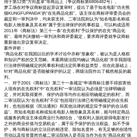
用于第12类“方向盘罩”等商品上（争议商标第6806482号）。
梦工场在对争议商标提起异议复审时，提出了基于知名电影“功夫熊
猫KUNGFUPANDA”的“在先商品化权”。该主张在商标评审委员会的
裁定和一审判决中，均未获支持。二审法院则认为“知名电影名称或
电影人物形象及其名称”属于受法律保护的民事权益，可以构成适用
2011年《商标法》第三十一条“在先权利”予以保护的在先“商品化
权”。最终判决撤销一审判决和商评委裁定，要求商评委就争议商标
重新做出异议复审决定。
案件评析：
“商品化权”在我国以往的学术讨论中亦称“形象权”，被认为是人格权
和知识产权的交叉范畴。本案两级法院均确认“商品化权”并非我国现
行法律所明确规定的民事权利或法定民事权益类型，但在此基础上，
针对“商品化权”是否能被保护的认定，两级法院作出了截然相反的裁
判。
一、对于2001《商标法》第三十一条规定“申请商标注册不得损害他
人现有的在先权利”中“在先权利”一审法院认为必须是“法律明确设
定，并对其取得要件、保护内容等均作出相应明确规定的权利”。而
二审法院认为“在先权利”不仅“包括现行法律已有明确规定的在先权
利，也包括根据《民法通则》和其他法律的规定应予保护的合法权
益”。而知名电影名称或知名电影人物形象及其名称，能与特定商品
或服务的商业主体或商业行为相结合，“使权利人据此获得电影发行
之外的商业价值与交易机会”，属于应予保护的合法权益。如不予保
护，将与商标法的立法目的相违背。除知名度外，有无足够的创造性
劳动以及投资显然也被二审法院纳入是否应当作为在先“商品化权”保