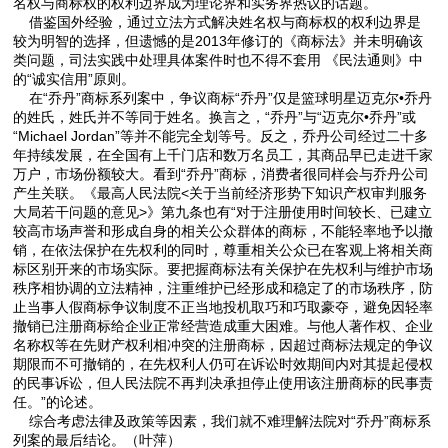
名权与商标权的权利边界成为理论界和实务界热议的话题。
借鉴国外经验，通过立法方式解决姓名权与商标权的权利边界是
较为明智的选择，但遗憾的是2013年修订的《商标法》并未明确该
类问题，司法实践中处理具体案件时也不得不套用 《民法通则》中
的“诚实信用”原则。
在“乔丹”商标系列案中，争议商标“乔丹”仅是篮球明星迈克尔•乔丹
的姓氏，姓氏并不等同于姓名。换言之，“乔丹”与“迈克尔•乔丹”或
“Michael Jordan”等并不能完全划等号。反之，乔丹公司经过二十多
年持续发展，在全国有上千门店和数万名员工，其商品早已走进千家
万户，市场份额较大。看到“乔丹”商标，消费者很同样会与乔丹公司
产生关联。《最高人民法院<关于当前经济形势下知识产权审判服务
大局若干问题的意见>》第九条也有“对于注册使用时间较长、已建立
较高市场声誉和形成自身的相关公众群体的商标，不能轻率地予以撤
销，在依法保护在先权利的同时，尊重相关公众已在客观上将相关商
标区别开来的市场实际。要把握商标法有关保护在先权利与维护市场
秩序相协调的立法精神，注重维护已经形成和稳定了的市场秩序，防
止当事人假商标争议制度不正当地投机取巧和巧取豪夺，避免因轻率
撤销已注册商标给企业正常经营造成重大困难。与他人著作权、企业
名称权等在先财产权利相冲突的注册商标，因超过商标法规定的争议
期限而不可撤销的，在先权利人仍可在诉讼时效期间内对其提起侵权
的民事诉讼，但人民法院不再判决承担停止使用该注册商标的民事责
任。”的论述。
综合考虑法律及政策等因素，我们就不难理解法院对“乔丹”商标系
列案的最后结论。（叶萍）