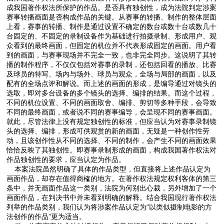
成我国著作权法所保护的作品。是否具有独创性，成为法院判定涉案
赛事转播画面是否构成作品的关键。从赛事的转播、制作的整体层面
上看，赛事的转播、制作是通过设置不确定的数台或数十台或数几十
台固定的、不固定的录制设备作为基础进行拍摄录制、形成用户、观
众看到的最终画面，但固定的机位并不代表形成固定的画面。用户看
到的画面，与赛事现场并不完全一致，也非完全同步。这说明了其转
播的制作程序，不仅仅包括对赛事的录制，还包括回看的播放、比赛
及球员的特写、场内与场外、球员与观众，全场与局部的画面，以及
配有的全场点评和解说。而上述的画面的形成，是编导通过对镜头的
选取，即对多台设备的多个镜头的选择、编排的结果。而这个过程，
不同的机位设置、不同的画面取舍、编排、剪切等多种手段，会导致
不同的最终画面，或者说不同的赛事编导，会呈现不同的赛事画面。
就此，尽管法律上没有规定独创性的标准，但应当认为对赛事录制镜
头的选择、编排，形成可供观赏的新的画面，无疑是一种创作性劳
动，且该创作性从不同的选择、不同的制作，会产生不同的画面效果
恰恰反映了其独创性。即赛事录制形成的画面，构成我国著作权法对
作品独创性的要求，应当认定为作品。
本案法院虽然明确了具体的作品类型，但直接将上述作品认定为
画面作品，却存在值得商榷的地方。在著作权法规定权利客体的第三
条中，并无画面作品这一类别，法院为何别出心裁，另外增加了一个
画面作品，在判决书中并未看到明确的解释。结合我国现行著作权法
列举的作品类别，我们认为将涉案作品认定为“以类似摄制电影的方
法创作的作品”更为适当。