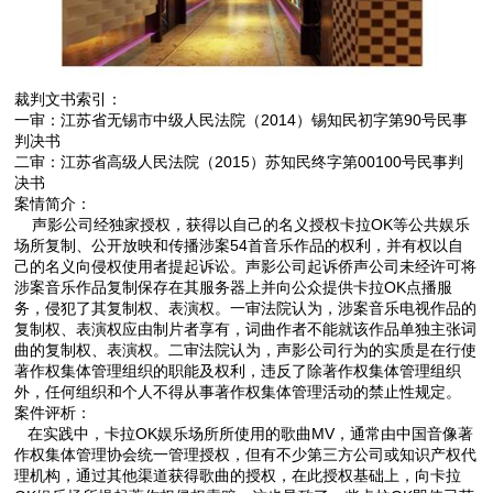
裁判文书索引：
一审：江苏省无锡市中级人民法院（2014）锡知民初字第90号民事
判决书
二审：江苏省高级人民法院（2015）苏知民终字第00100号民事判
决书
案情简介：
声影公司经独家授权，获得以自己的名义授权卡拉OK等公共娱乐
场所复制、公开放映和传播涉案54首音乐作品的权利，并有权以自
己的名义向侵权使用者提起诉讼。声影公司起诉侨声公司未经许可将
涉案音乐作品复制保存在其服务器上并向公众提供卡拉OK点播服
务，侵犯了其复制权、表演权。一审法院认为，涉案音乐电视作品的
复制权、表演权应由制片者享有，词曲作者不能就该作品单独主张词
曲的复制权、表演权。二审法院认为，声影公司行为的实质是在行使
著作权集体管理组织的职能及权利，违反了除著作权集体管理组织
外，任何组织和个人不得从事著作权集体管理活动的禁止性规定。
案件评析：
在实践中，卡拉OK娱乐场所所使用的歌曲MV，通常由中国音像著
作权集体管理协会统一管理授权，但有不少第三方公司或知识产权代
理机构，通过其他渠道获得歌曲的授权，在此授权基础上，向卡拉