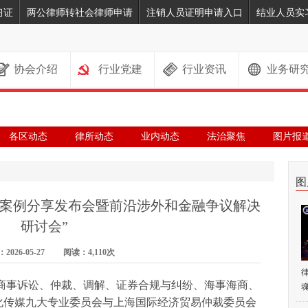
习证
两公律师转社会律师申请
注销人员证明申请入口
结业人员实
协会介绍
行业党建
行业资讯
业务研
各区动态
律所动态
业内动态
法治聚焦
图片报
图
秀案例分享发布会暨前沿涉外和金融争议解决
研讨会”
026-05-27 阅读：4,110次
协民商事诉讼、仲裁、调解、证券合规与纠纷、海事海商、
魂
化传媒九大专业委员会与上海国际经济贸易仲裁委员会