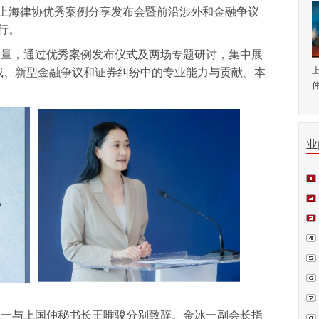
“上海律协优秀案例分享发布会暨前沿涉外和金融争议
行。
力量，通过优秀案例发布仪式及两场专题研讨，集中展
裁、新型金融争议和证券纠纷中的专业能力与贡献。本
仲
业
师.
会日
例正
周.
青.
冰一与上国仲秘书长王唯骏分别致辞。金冰一副会长指
坛在