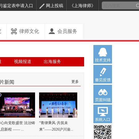
习鉴定表申请入口
网上投稿
《上海律师》
究
律师文化
会员服务
道
视频报道
出海服务
片新闻
更多
律心向党歌盛世 法治铸
“青律乘风·共筑未
启新程 —— ...
来”——2026沪川渝...