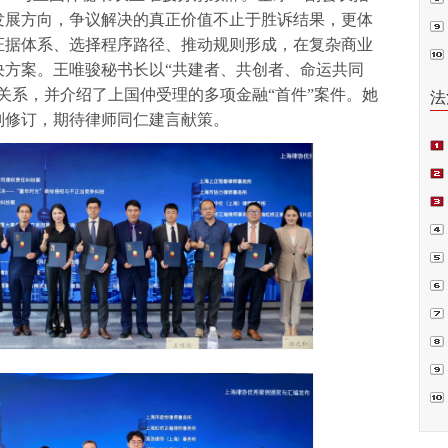
发展方向，争议解决的真正价值不止于胜诉结果，更体
普法
证据体系、选择程序路径、推动规则形成，在复杂商业
决方案。王唯骏秘书长以“共建者、共创者、命运共同
关系，并介绍了上国仲受理的多项金融“首件”案件。她
法
则修订，期待律师同仁建言献策。
项
偿案
裁.
判
书
囚”