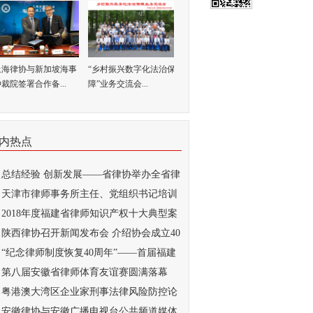
上海律协与新加坡海事
“乡村振兴数字化法治保
裁院签署合作备...
障”业务交流会...
内热点
总结经验 创新发展——省律协举办全省律
..
天津市律师事务所主任、党组织书记培训
...
2018年度福建省律师知识产权十大典型案
...
陕西律协召开新闻发布会 介绍协会成立40
..
“纪念律师制度恢复40周年”——首届福建
..
第八届安徽省律师体育友谊赛圆满落幕
粤港澳大湾区企业家刑事法律风险防控论
...
安徽律协与安徽广播电视台公共频道媒体