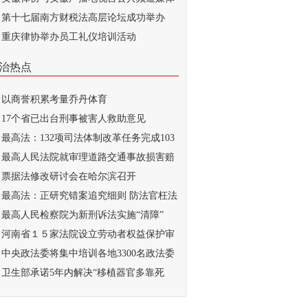
...
第十七届南方财税法高层论坛成功举办
重庆律协举办员工礼仪培训活动
治热点
以商誉积累考量乔丹体育
17个省已出台刑事被害人救助意见
最高法：132项司法体制改革任务完成103
最高人民法院就审理道路交通事故损害赔
...
票据法修改研讨会在哈尔滨召开
最高法：正研究错案追究细则 防法官枉法
..
最高人民检察院为新刑诉法实施“清障”
河南省１５家法院设立劳动者权益保护审
庭
中央政法委将集中培训各地3300名政法委
记
卫生部承诺5年内解决“移植器官多靠死
...