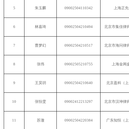
5
朱玉麟
09002504110342
上海正先
6
林嘉琦
09002504210494
北京市集佳律
7
曹梦幻
09002504210517
北京市海问律
8
张伟
09002505210755
上海金阊
9
王昊玥
09002504210640
北京盈科（上
10
张怡雯
09002412213297
北京市汉坤律
11
苏澈
09002504220384
广东知恒（上