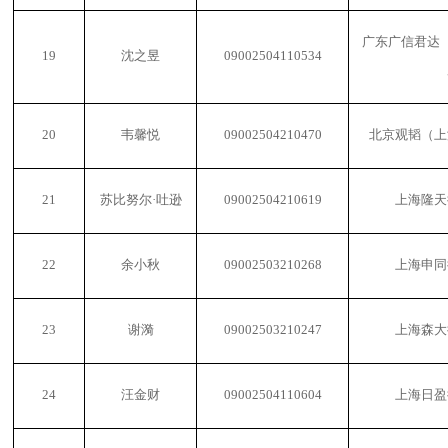
广东广信君达
19
沈之昱
09002504110534
20
韦馨悦
09002504210470
北京观韬（上
21
苏比努尔
·吐逊
09002504210619
上海隆天
22
余小秋
09002503210268
上海申同
23
谢漪
09002503210247
上海森大
24
汪金财
09002504110604
上海日盈