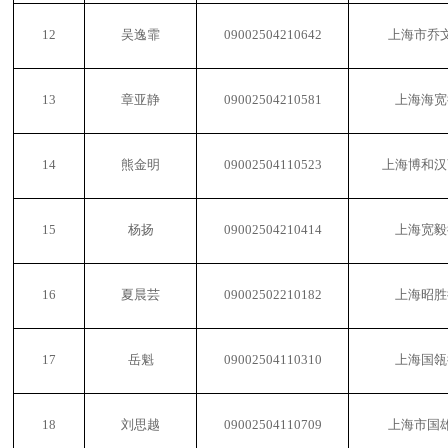
12
吴逸霏
09002504210642
上海市乔
13
章亚静
09002504210581
上海海宽
14
熊金明
09002504110523
上海博和汉
15
杨扬
09002504210414
上海宽毅
16
夏晨芸
09002502210182
上海昭胜
17
岳魁
09002504110310
上海国瓴
18
刘思越
09002504110709
上海市国