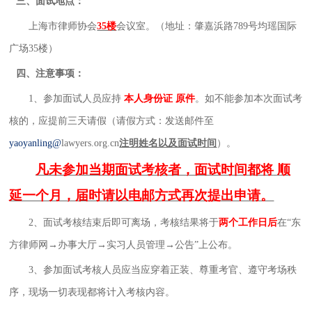
三
、面试地点：
上海市律师协会
35楼
会议室
。
（地址：肇嘉浜路
789
号均瑶国际
广场
35
楼）
四
、注意事项：
1
、
参加面试人员应持
本人身份证
原件
。如不能参加本次
面试
考
核
的
，
应
提前
三天
请假（请假方式：发送邮件至
yaoyanling
@
lawyers.org.cn
注明姓名以及面试时间
）。
凡未参加当期面试考核者，面试时间都将
顺
延一个月，届时请以电邮方式再次提出申请。
2
、
面试考核结束后
即可离场
，考核结果将于
两个
工作日
后
在
“东
方律师网→办事大厅→实习人员管理→公告”上公布。
3
、
参加面试考核人员应当
应穿着正装、
尊重考官、遵守考场秩
序，现场一切表现都将计入考核内容。