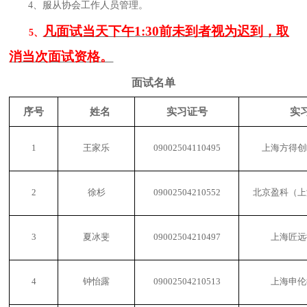
4、
服从协会工作人员管理。
凡面试当天下午
1:30前未到者视为迟到，取
5、
消当次面试资格。
面试名单
序号
姓名
实习证号
实
1
王家乐
09002504110495
上海方得创
2
徐杉
09002504210552
北京盈科（上
3
夏冰斐
09002504210497
上海匠远
4
钟怡露
09002504210513
上海申伦