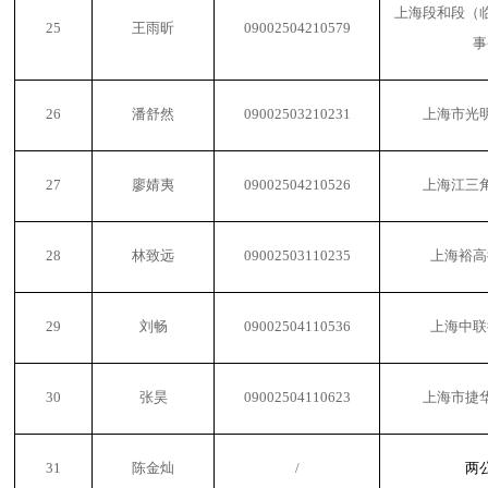
上海段和段（
25
王雨昕
09002504210579
事
26
潘舒然
09002503210231
上海市光
27
廖婧夷
09002504210526
上海江三
28
林致远
09002503110235
上海裕高
29
刘畅
09002504110536
上海中联
30
张昊
09002504110623
上海市捷
31
陈金灿
/
两