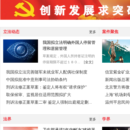
立法动态
案件聚焦
更多
我国拟立法明确外国人停留管
理和居留管理
草案规定，外国人所持签证注明的
停留期限不超过１８０...
[全文]
我国拟立法完善随军未就业军人配偶社保制度
信宜紫金矿业
中国拟批准中意刑事司法协助条约
新闻出版总署
刑诉法修正案草案：鉴定人将有权“请求保护”
北京警方将微
取保候审、监视居住适用范围拟扩大
上海“机场刺母
刑诉法修正案草案二审 鉴定人强制出庭规定删...
温州平息民间
法界
学界
更多
卫生部承诺5年内解决“移植器