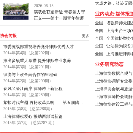
大成之路，骑迹无限
协会乡村振兴法律专业委员会、
2026-06-15
上...
[全文]
满载收获踏新途 青春聚力守
业内动态·媒体报
正义——第十一期青年律师
全国
增强律师党建
领军人才训练营圆满落幕
自6月8日扬帆起航，到6月12日满
全国
上海出台三项对
协会简报
更多
载而归——第十一期上海青年律
全国
全国律协举办第
师...
[全文]
全国
让法律为脱贫
市委统战部重视培养党外律师优秀人才
2014年第4期（总第292期）
全国
上海推进律师
推出多项重大举措 提升律师专业素养
业务研究动态
2014年第3期（总第291期）
上海律协数据合规与
律协与上政全面合作的里程碑
2014年第2期（总第290期）
上海律协调解专业委员
春风又绿江南岸 律师跨上新征程
上海律协会展与旅游专
2014年第1期（总第289期）
上海市律师协会调解
紧扣时代主题 再扬改革风帆——第五届陆...
上海律协建设工程与基
2013年 第8期（总第288期）
上海律师献爱心 援助西部谱新篇
2013年 第7期 （总第287 期）