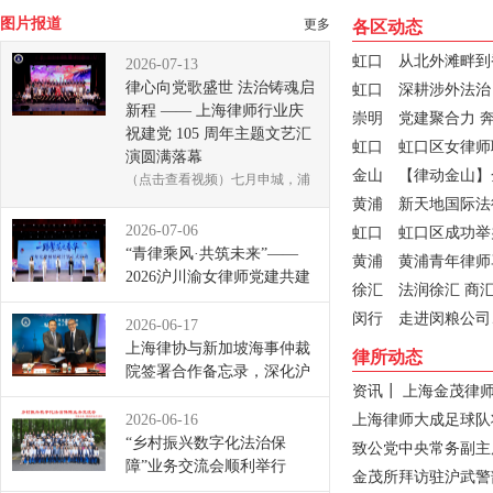
律心向党歌盛世 法治铸魂启新程 ——...
“青律乘风·共筑未来”——2026沪川...
图片报道
更多
各区动态
虹口
从北外滩畔到
2026-07-13
律心向党歌盛世 法治铸魂启
虹口
深耕涉外法治
新程 —— 上海律师行业庆
崇明
党建聚合力 
祝建党 105 周年主题文艺汇
虹口
虹口区女律师联
演圆满落幕
金山
【律动金山】
（点击查看视频）七月申城，浦
江清风拂面，虹口区嘉兴路街道
黄浦
新天地国际法
文化...
[全文]
2026-07-06
虹口
虹口区成功举办
“青律乘风·共筑未来”——
黄浦
黄浦青年律师
2026沪川渝女律师党建共建
徐汇
法润徐汇 商
活动暨上海市第十一届女律
闵行
走进闵粮公司、
师联谊会第四次会员大会圆
2026-06-17
满落幕
上海律协与新加坡海事仲裁
律所动态
盛夏启新程，聚力绽芳华。2026
院签署合作备忘录，深化沪
资讯┃ 上海金茂律
年6月26日，“青律乘风·共筑未
新海事仲裁合作
来...
[全文]
2026年6月9日，上海律协与新加
2026-06-16
上海律师大成足球队
坡海事仲裁院合作备忘录
“乡村振兴数字化法治保
致公党中央常务副主
（MOU）签...
[全文]
障”业务交流会顺利举行
金茂所拜访驻沪武警
2026年6月13日，由中华全国律师