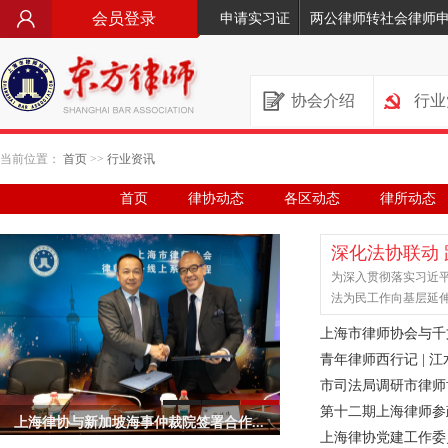
会员登录
申请实习证
两公律师转社会律师
协会介绍
行业
当前位置：
首页
>>
行业资讯
首页
律协动态
各区动态
律所动态
深化法协联动
为深入贯彻落实习近
法为民工作向基层延伸
上海市律师协会与千
青年律师西行记 |
市司法局调研市律师
第十二期上海律师参
上海律协与新加坡海事仲裁院签署合作...
上海律协党建工作委员