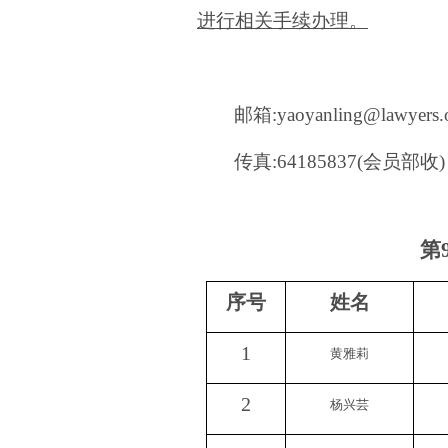
进行相关手续办理。
邮箱
:yaoyanling@lawyers.
传真
:64185837(会员部收)
第
序号
姓名
1
黄雅莉
2
杨兴芸