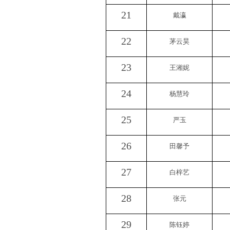
21
戴瀛
22
茅云昊
23
王湘妮
24
杨慧玲
25
严玉
26
田馨予
27
白梓艺
28
张元
29
陈钰婷