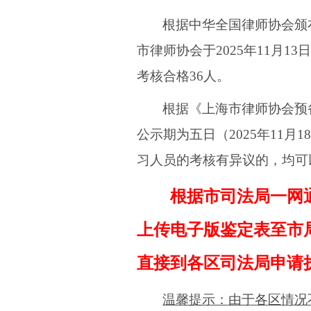
根据中华全国律师协会颁
市律师协会于
202
5
年
11
月
13
日
考核合格
36
人。
根据《上海市律师协会预
公示期为五日（202
5
年
11
月
18
习人员的考核有异议的，均可
根据市司法局一网
上传电子版
鉴定表
至市
直接到各区司法局申请
温馨提示：由于各区情况