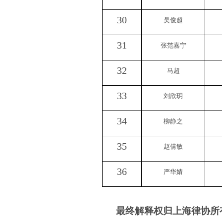
30
吴俊超
31
张范嘉宁
32
马超
33
刘欣玥
34
柳静之
35
赵倩敏
36
严华婧
最终解释权归上海律协所