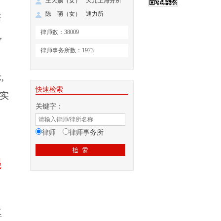
王天赐（女）
天元上海分所
陈 萌（女）
通力所
海
律师数：38009
，
律师事务所数：1973
示
,
快速检索
实
关键字：
律师
律师事务所
起
再