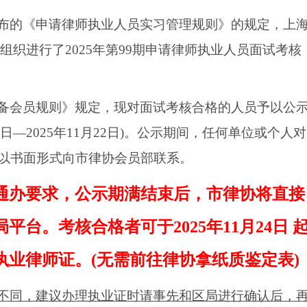
布的《申请律师执业人员实习管理规则》的规定，上
组织进行了
202
5
年第
99
期申请律师执业人员面试考核
备会员规则》规定，现对面试考核合格的人员予以公
日
—202
5
年
11
月
22
日
)
。
公示期间，任何单位或个人对
以书面形式向市律协会员部联系。
通办要求，公示期满结束后，市律协将直接
局平台。考核合格者可于
202
5
年
11
月
24
日
执业律师证。
(无
需
前往律协拿纸质鉴定表
)
不同，建议办理执业证时请事先和区局进行确认后，