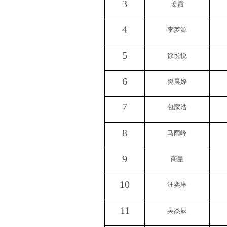
3
姜霞
4
李梦源
5
徐悦悦
6
樊晨婷
7
包家浩
8
马雨峰
9
商量
10
汪奕琳
11
吴杰辰