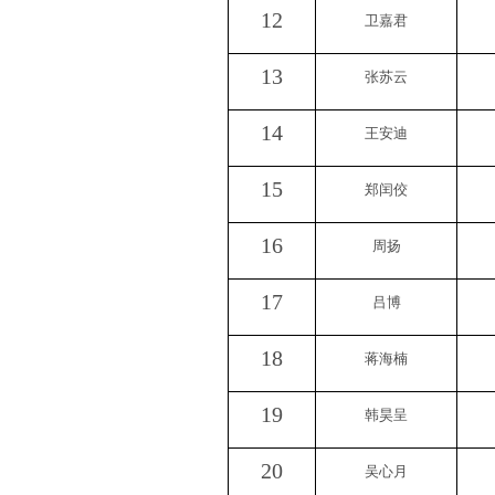
12
卫嘉君
13
张苏云
14
王安迪
15
郑闰佼
16
周扬
17
吕博
18
蒋海楠
19
韩昊呈
20
吴心月