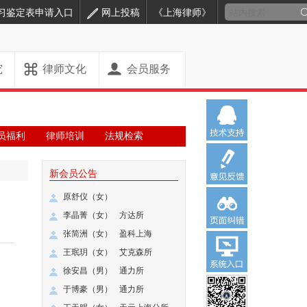
习鉴定表申请入口
网上投稿
《上海律师》
究
律师文化
会员服务
员福利
律师培训
法规检索
新会员公告
原舒仪（女）
李晶菁（女）
方达所
张简洲（女）
盈科上海
王珉玥（女）
艾克森所
徐安昌（男）
通力所
于博豪（男）
通力所