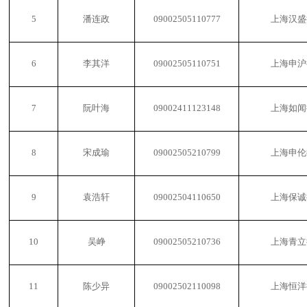
5
潘连政
09002505110777
上海汉盛
6
李其洋
09002505110751
上海申沪
7
阮叶海
09002411123148
上海如闻
8
宋成瑜
09002505210799
上海申伦
9
袁浩轩
09002504110650
上海保诚
10
吴峥
09002505210736
上海青立
11
陈少异
09002502110098
上海恒洋