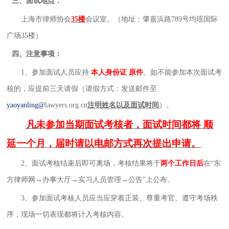
三
、面试地点：
上海市律师协会
35楼
会议室
。
（地址：肇嘉浜路
789
号均瑶国际
广场
35
楼）
四
、注意事项：
1
、
参加面试人员应持
本人身份证
原件
。如不能参加本次
面试
考
核
的
，
应
提前
三天
请假（请假方式：发送邮件至
yaoyanling
@
lawyers.org.cn
注明姓名以及面试时间
）。
凡未参加当期面试考核者，面试时间都将
顺
延一个月，届时请以电邮方式再次提出申请。
2
、
面试考核结束后
即可离场
，考核结果将于
两个
工作日
后
在
“东
方律师网→办事大厅→实习人员管理→公告”上公布。
3
、
参加面试考核人员应当
应穿着正装、
尊重考官、遵守考场秩
序，现场一切表现都将计入考核内容。