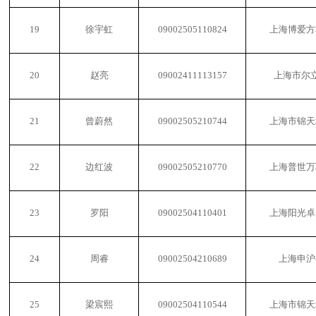
19
徐宇虹
09002505110824
上海博爱方
20
赵亮
09002411113157
上海市尔
21
曾蔚然
09002505210744
上海市锦天
22
边红波
09002505210770
上海普世万
23
罗阳
09002504110401
上海阳光卓
24
周睿
09002504210689
上海申沪
25
梁宸熙
09002504110544
上海市锦天