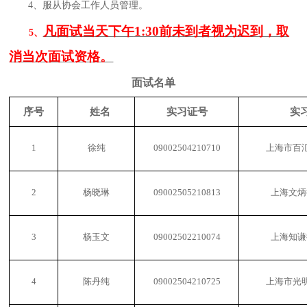
4、
服从协会工作人员管理。
凡面试当天下午
1:30前未到者视为迟到，取
5、
消当次面试资格。
面试名单
序号
姓名
实习证号
实
1
徐纯
09002504210710
上海市百
2
杨晓琳
09002505210813
上海文炳
3
杨玉文
09002502210074
上海知谦
4
陈丹纯
09002504210725
上海市光