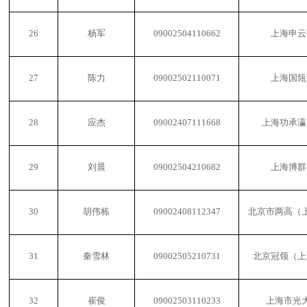
26
杨军
09002504110662
上海申云
27
陈力
09002502110071
上海国瓴
28
应杰
09002407111668
上海功承瀛
29
刘晨
09002504210682
上海博群
30
胡伟栋
09002408112347
北京市两高（
31
秦雪林
09002505210731
北京冠领（上
32
崔俊
09002503110233
上海市光