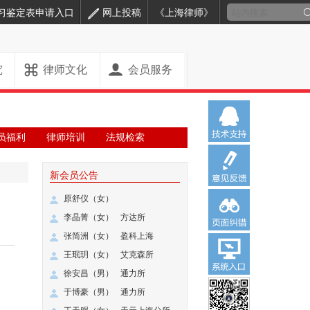
习鉴定表申请入口
网上投稿
《上海律师》
究
律师文化
会员服务
员福利
律师培训
法规检索
新会员公告
原舒仪（女）
李晶菁（女）
方达所
张简洲（女）
盈科上海
王珉玥（女）
艾克森所
徐安昌（男）
通力所
。
于博豪（男）
通力所