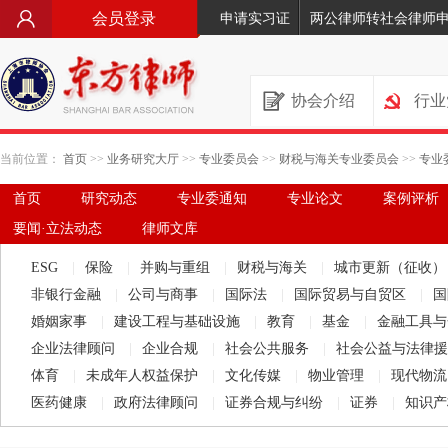
会员登录
申请实习证
两公律师转社会律师
协会介绍
行业
当前位置：
首页
>>
业务研究大厅
>>
专业委员会
>>
财税与海关专业委员会
>>
专业
首页
研究动态
专业委通知
专业论文
案例评析
要闻·立法动态
律师文库
ESG
|
保险
|
并购与重组
|
财税与海关
|
城市更新（征收
非银行金融
|
公司与商事
|
国际法
|
国际贸易与自贸区
|
国
婚姻家事
|
建设工程与基础设施
|
教育
|
基金
|
金融工具
企业法律顾问
|
企业合规
|
社会公共服务
|
社会公益与法律
体育
|
未成年人权益保护
|
文化传媒
|
物业管理
|
现代物
医药健康
|
政府法律顾问
|
证券合规与纠纷
|
证券
|
知识