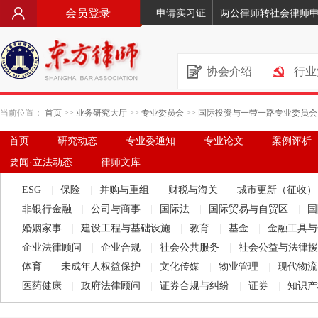
会员登录
申请实习证
两公律师转社会律师
协会介绍
行业
当前位置：
首页
>>
业务研究大厅
>>
专业委员会
>>
国际投资与一带一路专业委员会
首页
研究动态
专业委通知
专业论文
案例评析
要闻·立法动态
律师文库
ESG
|
保险
|
并购与重组
|
财税与海关
|
城市更新（征收
非银行金融
|
公司与商事
|
国际法
|
国际贸易与自贸区
|
国
婚姻家事
|
建设工程与基础设施
|
教育
|
基金
|
金融工具
企业法律顾问
|
企业合规
|
社会公共服务
|
社会公益与法律
体育
|
未成年人权益保护
|
文化传媒
|
物业管理
|
现代物
医药健康
|
政府法律顾问
|
证券合规与纠纷
|
证券
|
知识