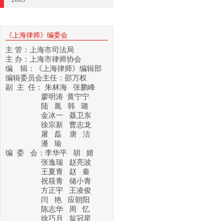
《上海律师》编委会
主 管：上海市司法局
主 办：上海市律师协会
编 辑：《上海律师》编辑部
编辑委员会主任：邵万权
副 主 任： 朱林海 张鹏峰
廖明涛 黄宁宁
陆 胤 韩 璐
金冰一 聂卫东
徐宗新
曹志龙
屠 磊 唐 洁
潘 瑜
编 委 会：李华平 胡 婧
张逸瑞 赵亮波
王夏青 赵 秦
祝筱青 储小青
方正宇 王凌俊
闫 艳 应朝阳
陈志华 周 忆
徐巧月 翁冠星