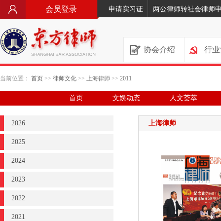
会员登录
申请实习证
两公律师转社会律师
协会介绍
行业
当前位置：
首页
>>
律师文化
>>
上海律师
>>
2011
首页
文娱动态
人文荟萃
2026
上海律师
2025
2024
2023
2022
2021