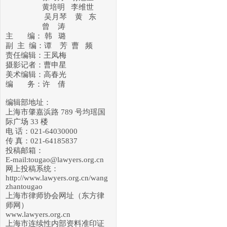
黄培明
李维世
吴月琴
黄 东
曾 涛
主 编： 韩 璐
副 主 编：谭 芳 曹 频
责任编辑：王凤梅
摄影记者：曹申星
美术编辑：高春光
编 务：许 倩
编辑部地址：
上海市肇嘉浜路 789 号均瑶国
际广场 33 楼
电 话：021-64030000
传 真：021-64185837
投稿邮箱：
E-mail:tougao@lawyers.org.cn
网上投稿系统：
http://www.lawyers.org.cn/wang
zhantougao
上海市律师协会网址（东方律
师网）
www.lawyers.org.cn
上海市连续性内部资料准印证