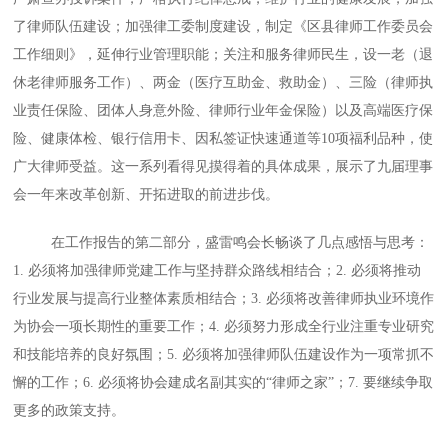
了律师队伍建设；加强律工委制度建设，制定《区县律师工作委员会
工作细则》，延伸行业管理职能；关注和服务律师民生，设一老（退
休老律师服务工作）、两金（医疗互助金、救助金）、三险（律师执
业责任保险、团体人身意外险、律师行业年金保险）以及高端医疗保
险、健康体检、银行信用卡、因私签证快速通道等10项福利品种，使
广大律师受益。这一系列看得见摸得着的具体成果，展示了九届理事
会一年来改革创新、开拓进取的前进步伐。
在工作报告的第二部分，盛雷鸣会长畅谈了几点感悟与思考：
1. 必须将加强律师党建工作与坚持群众路线相结合；2. 必须将推动
行业发展与提高行业整体素质相结合；3. 必须将改善律师执业环境作
为协会一项长期性的重要工作；4. 必须努力形成全行业注重专业研究
和技能培养的良好氛围；5. 必须将加强律师队伍建设作为一项常抓不
懈的工作；6. 必须将协会建成名副其实的“律师之家”；7. 要继续争取
更多的政策支持。