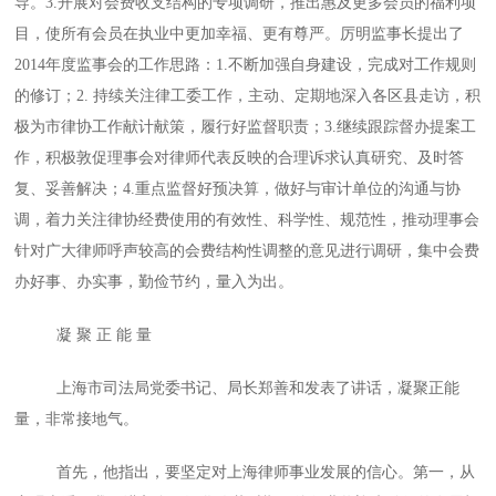
导。3.开展对会费收支结构的专项调研，推出惠及更多会员的福利项
目，使所有会员在执业中更加幸福、更有尊严。厉明监事长提出了
2014年度监事会的工作思路：1.不断加强自身建设，完成对工作规则
的修订；2. 持续关注律工委工作，主动、定期地深入各区县走访，积
极为市律协工作献计献策，履行好监督职责；3.继续跟踪督办提案工
作，积极敦促理事会对律师代表反映的合理诉求认真研究、及时答
复、妥善解决；4.重点监督好预决算，做好与审计单位的沟通与协
调，着力关注律协经费使用的有效性、科学性、规范性，推动理事会
针对广大律师呼声较高的会费结构性调整的意见进行调研，集中会费
办好事、办实事，勤俭节约，量入为出。
凝 聚 正 能 量
上海市司法局党委书记、局长郑善和发表了讲话，凝聚正能
量，非常接地气。
首先，他指出，要坚定对上海律师事业发展的信心。第一，从