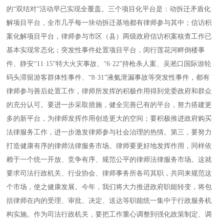
的“双结对”活动早已实现全覆盖。三个项目化平台是：动拆迁矛盾化
解项目平台，全市几乎每一块动拆迁基地都有律师参与其中；信访积
案化解项目平台，律师参与市区（县）两级政府信访积案核查工作已
基本实现常态化；突发性事件处置项目平台，闵行莲花河畔倒楼事
件、静安“11·15”特大火灾事故、“6·22”持枪杀人案、吴淞口国际游轮
码头滞留游客群体性事件、“8·31”液氨泄漏事故等突发性事件，都有
律师参与善后处置工作，律师所发挥的积极作用得到党委政府和群众
的充分认可。要进一步采取措施，健全完善已有的平台，努力搭建更
多的新平台，为律师发挥作用创造更大的空间；要积极推进政府购买
法律服务工作，进一步激发律师参与社会治理的热情。第三，要努力
打造健康有序的律师法律服务市场。律师要更好地发挥作用，同样依
赖于一个统一开放、竞争有序、规范公平的律师法律服务市场。这就
要求司法行政机关、行业协会、律师事务所各司其职，共同来规范这
个市场，使之健康发展。今年，我们将大力推进政府职能转变，将包
括律师在内的受理、审批、决定、送达等职能统一集中于行政服务机
构实施。作为司法行政机关，要把工作重心调整到强化政策制定、调