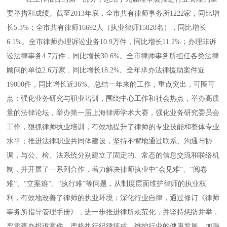
要举措和成绩。截至2013年底，全市共有律师事务所1222家，同比增
长5.3%；全市共有律师16692人（执业律师15828名），同比增长
6.1%。全市律师办理诉讼业务10.9万件，同比增长11.2%；办理非诉
讼法律事务4.7万件，同比增长30.6%。全市律师事务所担任各类法律
顾问的单位2.6万家，同比增长18.2%。全年承办法律援助案件近
19000件，同比增长近36%。总结一年来的工作，重点突出，可圈可
点：强化业务研究与职业培训，围绕中心工作和社会热点，举办高质
量的法律论坛，举办第一届上海律师学术大赛，强化业务研究委员会
工作，狠抓律师执业培训，有效地提升了律师的专业技能和整体专业
水平；推进法律职业共同体建设，坚持不懈地通过联系、沟通与协
调，与公、检、法系统分别建立了固定的、常态的信息交流和联络机
制，并开展了一系列合作，着力解决律师执业中“会见难”、“阅卷
难”、“立案难”、“执行难”等问题，从制度层面维护律师的执业权
利，有效地改善了律师的执业环境；深化行业自律，通过修订《律师
事务所指导管理手册》，进一步推进律所规范化，并坚持惩防并举，
严肃查办投诉案件，严格执行纪律惩戒，维护行业的健康发展，加强