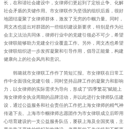
长，在和谐社会建设中，女律师们更起到了定纷止争、化解
社会矛盾的关键作用。市女律联作为坚强的组织后盾，很好
地团结凝聚了女律师群体，激发了无穷的巾帼力量。同时，
周文杰也提出对群团的一些组织建设新要求，特别是作为社
会主义法治共同体，律师行业中的党建引领必不可少，希望
女律联能够助力党建全行业覆盖工作。另外，周文杰也希望
女律联组织进一步发挥凝聚和引导作用，倡导正能量，构建
健康向上的社会风尚和意识。
韩璐就市女律联工作作了简短汇报。市女律联在日常工
作中全面强化党建引领，同时坚持品牌工作的凝聚力和影响
力，以女律师的实际需求为导向，形成了“四季繁花”赋能上
海女律师全执业周期的品牌活动，并以此进行女律师队伍建
设，通过公益服务和社会责任的工作把上海女律师的精气神
传递下去。上海市巾帼律师志愿团作为市女律联成立后即用
心培育建设的一支公益服务队伍，屡获上海及全国奖项，主