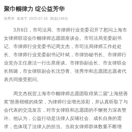
聚巾帼律力 绽公益芳华
张秀华
发表于
2025-07-16
阅读(1463)
3月6日，市司法局、市律师行业党委召开了慰问上海市
女律师联谊会巾帼律师志愿团座谈会。市司法局党委副书
记、市律师行业党委书记周文杰，市司法局律师工作处处
长、市律师行业党委副书记叶斌，市律协秘书长、市律师行
业党办主任唐洁一行出席座谈。市律协副会长、市女律联会
长韩璐，市女律联副会长沈岱青、张秀华和志愿团志愿者代
表共同接受慰问。
周文杰祝贺上海市巾帼律师志愿团取得第二届“上海慈善
奖”慈善楷模的殊荣，为律师行业增光添彩，并认真听取了与
会代表的交流发言，对市女律联和志愿团的不懈努力深表赞
许。他认为，公益行动是法律人反哺社会、成长自身的需
求，也体现了法律人的担当。当前女律师群体数量不断增