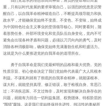
我们党追求的理想崇高而神圣，肩负的使命艰巨而繁
重，只有以时代发展的要求审视自己，以强烈的忧患意识警
醒自己，以自我革命精神锻造自己，不断提高领导能力和执
政水平，才能确保党始终不变质、不变色、不变味，始终成
为中国特色社会主义事业的坚强领导核心。同时要看到，随
着形势任务、外部环境变化和党员队伍自身变化，党内不可
避免会出现各种矛盾和问题，必须以刀刃向内的勇气，及时
消除各种消极影响，确保党始终充满蓬勃生机和旺盛活力。
这就是为什么要推进党的自我革命的道理所在。
勇于自我革命是我们党最鲜明的品格和最大优势。党的
性质宗旨、初心使命决定了我们党始终代表最广大人民根本
利益。不谋私利就有了彻底的自我革命精神，就能谋根本、
谋大利，就能坚持真理、修正错误，敢于检视自身、常思己
过；不讳疾忌医、不文过饰非，及时发现和解决自身存在的
问题，就能有力回击一切利益集团、权势团体、特权阶层的
“围猎”腐蚀。这是我们党始终保持先进性、纯洁性的奥秘所