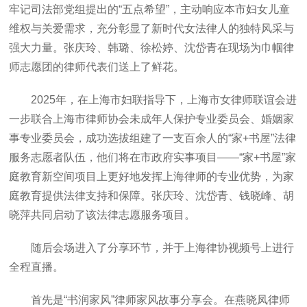
牢记司法部党组提出的“五点希望”，主动响应本市妇女儿童
维权与关爱需求，充分彰显了新时代女法律人的独特风采与
强大力量。张庆玲、韩璐、徐松婷、沈岱青在现场为巾帼律
师志愿团的律师代表们送上了鲜花。
2025年，在上海市妇联指导下，上海市女律师联谊会进
一步联合上海市律师协会未成年人保护专业委员会、婚姻家
事专业委员会，成功选拔组建了一支百余人的“家+书屋”法律
服务志愿者队伍，他们将在市政府实事项目——“家+书屋”家
庭教育新空间项目上更好地发挥上海律师的专业优势，为家
庭教育提供法律支持和保障。张庆玲、沈岱青、钱晓峰、胡
晓萍共同启动了该法律志愿服务项目。
随后会场进入了分享环节，并于上海律协视频号上进行
全程直播。
首先是“书润家风”律师家风故事分享会。在燕晓凤律师