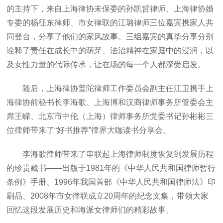
的主持下，来自上海律协未保委的孙凯哲律师、上海律协婚
专委的杨征东律师、市女律联的江璐律师三位嘉宾携家人共
同登台，分享了他们的家风故事。三组嘉宾的真挚分享分别
诠释了责任在成长中的萌芽、法治精神在家庭中的浸润，以
及女性力量的代际传承，让在场的每一个人都深受启发。
随后，上海律协普陀律师工作委员会副主任江卫携手上
海律协前秘书长李海歌、上海博和汉商律师事务所管委会主
席王嵘、北京市中伦（上海）律师事务所党委书记孙彬彬三
位律师带来了“好书推荐”律界大咖读书分享会。
李海歌律师带来了串联起上海律师制度恢复到发展历程
的珍贵藏书——出版于1981年的《中华人民共和国律师暂行
条例》手册、1996年我国首部《中华人民共和国律师法》印
刷品、2008年市女律联成立20周年的纪念文集，带领大家
回忆这段发展历史和海派女律师们的精彩故事。