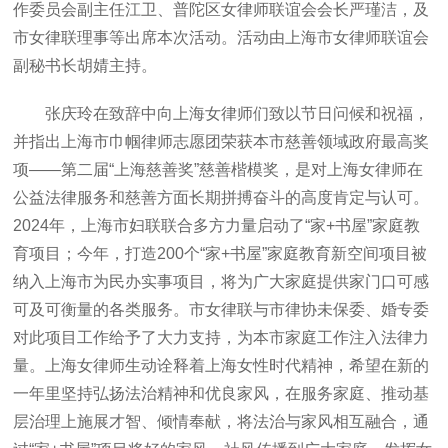
作委员会副主任江卫、普陀区女律师联谊会会长严瑾洁，及
市女律联理事等出席本次活动。活动由上海市女律师联谊会
副秘书长胡婧主持。
张庆玲在致辞中向上海女律师们致以节日问候和祝福，
并指出上海市巾帼律师志愿团荣获本市慈善领域政府最高奖
项——第二届“上海慈善奖”慈善楷模奖，是对上海女律师在
公益法律服务和慈善方面长期拼搏奋斗的高度肯定与认可。
2024年，上海市妇联联合多方力量启动了“家+书屋”家庭教
育项目；今年，打造200个“家+书屋”家庭教育新空间项目被
纳入上海市为民办实事项目，将为广大家庭提供家门口可感
可及可衡量的各类服务。市女律联与市律协未保委、婚专委
对此项目工作给予了大力支持，为本市家庭工作注入法律力
量。上海女律师生动诠释着上海女性时代精神，希望在新的
一年里坚持弘扬法治精神和优良家风，在服务家庭、推动基
层治理上施展才智、倾情奉献，将法治与家风相互融合，通