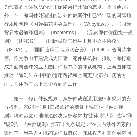
为代表的国际软法的适用始终秉持开放的态度。除《通则》
外，在上海国仲处理过的涉外仲裁案件中已经出现的国际通
行规则包括《国际棉花协会章程》（ICA bylaws）、《国际
贸易术语解释通则》（Incoterms）、《见索即付保函统一规
则》（URDG）、《国际掉期与衍生工具协会主协议》
（ISDA）、《国际咨询工程师联合会》（FIDIC）合同范本
等。作为致力于建设成为国际一流仲裁机构、推动上海打造
成为面向全球的亚太国际仲裁中心的仲裁机构，上海国仲在
推动《通则》在中国的适用路径和空间更加清晰广阔的方
面，具体做了以下三个方面的工作：
第一，修订仲裁规则，赋权仲裁庭适用法律和规则的充
分权利。2024年1月1日起施行的新版上海国仲《仲裁规
则》将仲裁庭对准据法的决定权客体由“法律”扩大到“法律”和
“规则”。《仲裁规则》第五十九条规定：“在具有涉外因素的
案件中，当事人可以约定仲裁协议、仲裁程序和案件实体问