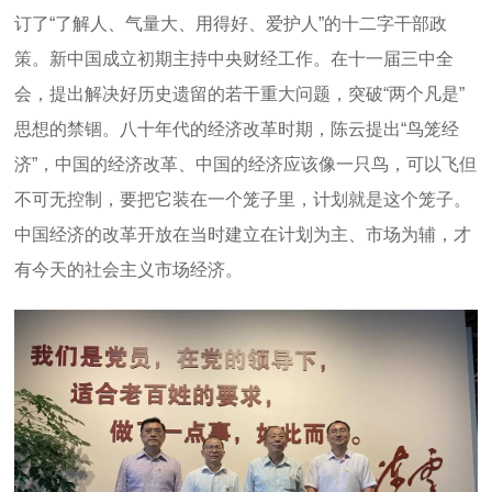
订了“了解人、气量大、用得好、爱护人”的十二字干部政
策。新中国成立初期主持中央财经工作。在十一届三中全
会，提出解决好历史遗留的若干重大问题，突破“两个凡是”
思想的禁锢。八十年代的经济改革时期，陈云提出“鸟笼经
济”，中国的经济改革、中国的经济应该像一只鸟，可以飞但
不可无控制，要把它装在一个笼子里，计划就是这个笼子。
中国经济的改革开放在当时建立在计划为主、市场为辅，才
有今天的社会主义市场经济。