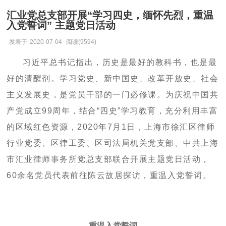
汇业党总支部开展“学习四史，缅怀先烈，重温
入党誓词” 主题党日活动
发表于
2020-07-04
阅读(9594)
习近平总书记指出，历史是最好的教科书，也是最
好的清醒剂。学习党史、新中国史、改革开放史、社会
主义发展史，是党员干部的一门必修课。为庆祝中国共
产党成立99周年，结合“四史”学习教育，充分利用丰富
的区域红色资源，2020年7月1日，上海市徐汇区律师
行业党委、区律工委、区司法局机关党支部、中共上海
市汇业律师事务所党总支部联合开展主题党日活动，
60余名党员代表前往陈云故居探访，重温入党誓词。
重温入党誓词