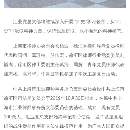
汇业党总支部将继续深入开展 “四史”学习教育，从“四
史”中汲取精神力量，保持锐意进取、永不懈怠的精神状态。
上海市律师协会副会长杨波，徐汇区律师界老党员律师
代表欧阳润、葛珊楠、於传宏，徐汇区律师行业党委委员刘
巍嵩，徐汇区律工委副主任葛海、周辉，青年党员律师代表
潘志彬、高兴华、牛青波等也参加了本次主题党日活动。
中共上海市汇业律师事务所总支部委员会经中共上海市
徐汇区司法局委员会于2019年10月30日批准，在原中共上
海市汇业律师事务所支部委员会的基础上成立，现有党员
100余人。汇业党总支部始终牢记初心使命，发挥基层党组
织的战斗堡垒作用和党员先锋模范作用，为广大人民群众提