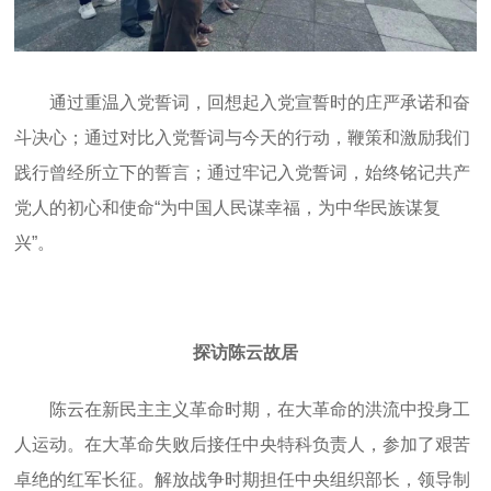
通过重温入党誓词，回想起入党宣誓时的庄严承诺和奋
斗决心；通过对比入党誓词与今天的行动，鞭策和激励我们
践行曾经所立下的誓言；通过牢记入党誓词，始终铭记共产
党人的初心和使命“为中国人民谋幸福，为中华民族谋复
兴”。
探访陈云故居
陈云在新民主主义革命时期，在大革命的洪流中投身工
人运动。在大革命失败后接任中央特科负责人，参加了艰苦
卓绝的红军长征。解放战争时期担任中央组织部长，领导制