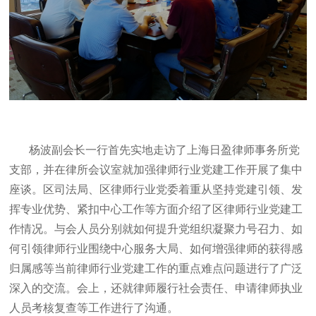
杨波副会长一行首先实地走访了上海日盈律师事务所党
支部，并在律所会议室就加强律师行业党建工作开展了集中
座谈。区司法局、区律师行业党委着重从坚持党建引领、发
挥专业优势、紧扣中心工作等方面介绍了区律师行业党建工
作情况。与会人员分别就如何提升党组织凝聚力号召力、如
何引领律师行业围绕中心服务大局、如何增强律师的获得感
归属感等当前律师行业党建工作的重点难点问题进行了广泛
深入的交流。会上，还就律师履行社会责任、申请律师执业
人员考核复查等工作进行了沟通。