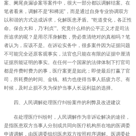
案、阑尾炎漏诊案等案件中，很大一部分都以调解结案。在
笔者看来，调解不是“和稀泥”，而是通过自身专业协调双方
以和谐的方式达成诉求，化解医患矛盾。“乾道变化，各正性
命。保合大和，乃‘利贞’”。究竟什么样的公平正义才是司法
所追求的呢？是用尽浑身解数，势必查清绝对的真相吗？笔
者认为，应该不是。在诉讼实务中，很多案件因为证据问题
不可能完全还原客观事实，法官也只能在有限的证据中厘清
证据所能证明的事实。在任何一个国家的法律体制下打官司
都是件费时费力的事，医疗案更是如此；即使最后打赢了官
司，所耗费的时间、金钱、精力也使得当事人筋疲力尽。有
时候，及时止损不失为保护当事人长远利益的选择。
四、人民调解处理医疗纠纷案件的利弊及改进建议
在处理医疗纠纷时，人民调解作为非诉讼解决的途径，
是指医患双方当事人分别或共同向医疗机构所在地的医调委
申请调解，由医调委组织医患双方按照程序调解。医调委处