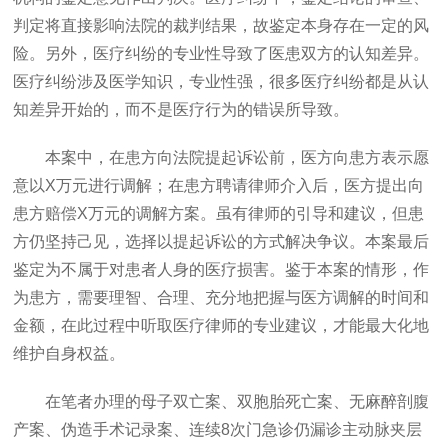
判定将直接影响法院的裁判结果，故鉴定本身存在一定的风
险。另外，医疗纠纷的专业性导致了医患双方的认知差异。
医疗纠纷涉及医学知识，专业性强，很多医疗纠纷都是从认
知差异开始的，而不是医疗行为的错误所导致。
本案中，在患方向法院提起诉讼前，医方向患方表示愿
意以
X万元进行调解；在患方聘请律师介入后，医方提出向
患方赔偿X万元的调解方案。虽有律师的引导和建议，但患
方仍坚持己见，选择以提起诉讼的方式解决争议。本案最后
鉴定为不属于对患者人身的医疗损害。鉴于本案的情形，作
为患方，需要理智、合理、充分地把握与医方调解的时间和
金额，在此过程中听取医疗律师的专业建议，才能最大化地
维护自身权益。
在笔者办理的母子双亡案、双胞胎死亡案、无麻醉剖腹
产案、伪造手术记录案、连续
8次门急诊仍漏诊主动脉夹层