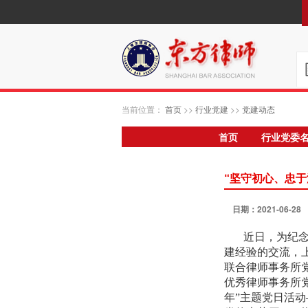
当前位置：
首页
>>
行业党建
>>
党建动态
首页
行业党委
“坚守初心、忠于
日期：2021-06-2
近日，为纪念中
建经验的交流，
联合律师事务所
优秀律师事务所
年”主题党日活