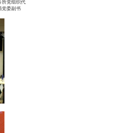
务所党组织代
局党委副书