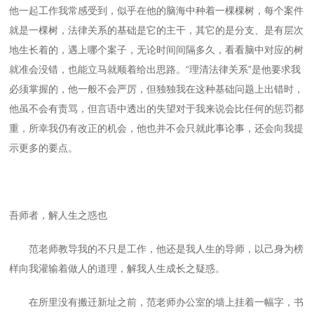
他一起工作我常感受到，似乎在他的脑海中种着一棵棵树，每个案件
就是一棵树，法律关系的基础是它的主干，其它的是分支、是有层次
地生长着的，遇上哪个案子，无论时间间隔多久，看看脑中对应的树
就准会没错，也能立马就顺着给出思路。“理清法律关系”是他要求我
必须掌握的，他一般不会严厉，但独独我在这种基础问题上出错时，
他虽不会有责骂，但言语中透出的失望对于我来说会比任何的惩罚都
重，所幸我仍有改正的机会，他也并不会只就此事论事，还会向我提
示更多的要点。
吾师者，解人生之惑也
范老师教导我的不只是工作，他还是我人生的导师，以己身为榜
样向我灌输着做人的道理，解我人生成长之疑惑。
在所里没有搬迁新址之前，范老师办公室的墙上挂着一幅字，书