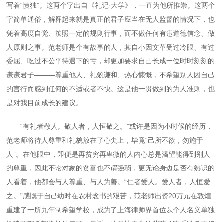
写着“慎独”。这两个字出自《礼记·大学》，一直为他所推崇。这两个
字简单通俗，解释起来就是真正的君子应当在无人监督的情况下，也
凭着高度自觉、按照一定的规则行事，而不做任何有违道德信念、做
人原则之事。范老师是个有故事的人，其自小因文革受过冷眼、有过
委屈、吃过不公平待遇下的亏，却更加要求自己长成一位时时刻刻的
谦谦君子———尊重他人、礼貌谦和、热心慷慨，不希望别人因自己
的言行而感到任何的不适或者不快。这是他一贯做到的为人准则，也
是对我目前成长的建议。
“有礼者敬人。敬人者，人恒敬之。”或许是因为小时候的经历，
范老师将待人尊重和礼貌放在了心尖上，毕竟“己所不欲，勿施于
人”。在他眼中，即便是再贫穷再卑微的人内心总是渴望能得到别人
的尊重，因此不论对象的贫富也不谓强弱，更无论身边是否有熟识的
人看着，他都会与人尊重、与人为善。“仁者爱人。爱人者，人恒爱
之。”感慨于自己幼时在农村念书的艰苦，范老师出资
20
万元在敦煌
重建了一所九年制希望学校，成为了上海律师界首位以个人名义单独