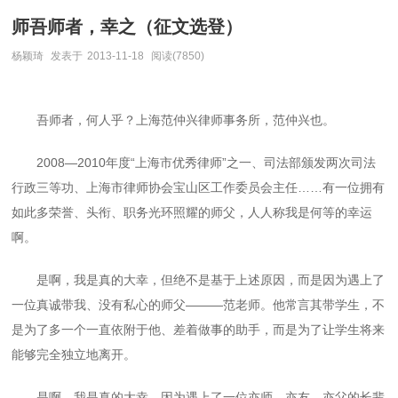
师吾师者，幸之（征文选登）
杨颖琦
发表于
2013-11-18
阅读(7850)
吾师者，何人乎？上海范仲兴律师事务所，范仲兴也。
2008
—
2010
年度“上海市优秀律师”之一、司法部颁发两次司法
行政三等功、上海市律师协会宝山区工作委员会主任……有一位拥有
如此多荣誉、头衔、职务光环照耀的师父，人人称我是何等的幸运
啊。
是啊，我是真的大幸，但绝不是基于上述原因，而是因为遇上了
一位真诚带我、没有私心的师父———范老师。他常言其带学生，不
是为了多一个一直依附于他、差着做事的助手，而是为了让学生将来
能够完全独立地离开。
是啊，我是真的大幸，因为遇上了一位亦师、亦友、亦父的长辈