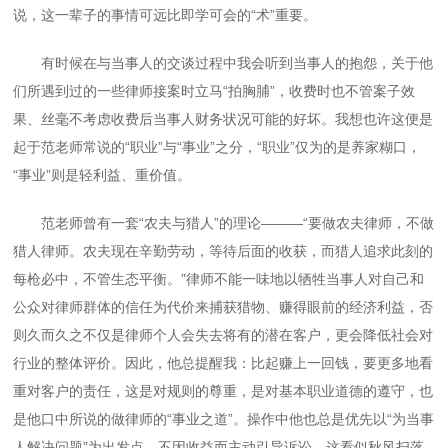
说，这一辈子的事情可远比即学可会的“术”重要。
有时候在与当事人的交谈过程中我会听到当事人的抱怨，关于他
们所遇到过的一些律师接案时立马“拍胸脯”，收费时也不管案子效
果、丝毫不考虑收费后当事人财务状况可能的好坏。我想也许这便是
起于范老师常说的“职业”与“事业”之分，“职业”仅为的是养家糊口，
“事业”则是轻利益、重价值。
范老师曾有一套“农夫与猎人”的理论———“要做农夫律师，不做
猎人律师。农夫现在辛勤劳动，等待后面的收获，而猎人追求此刻的
每枪必中，不管生态平衡。”律师不能一味地以牺牲当事人对自己和
公众对律师群体的信任为代价来捕获猎物、赚得眼前的经济利益，否
则久而久之不仅是律师个人会失去将有的潜在客户，更会降低社会对
行业的整体评价。因此，他总提醒我：比起赚上一回钱，要更多地看
重对客户的责任，这是对规则的尊重，是对基本职业道德的遵守，也
是他口中所说的做律师的“事业之道”。操作中他也总是优先以“为当事
人解决问题”为出发点，不因收益而主动引导诉讼，这看似秋风扫落