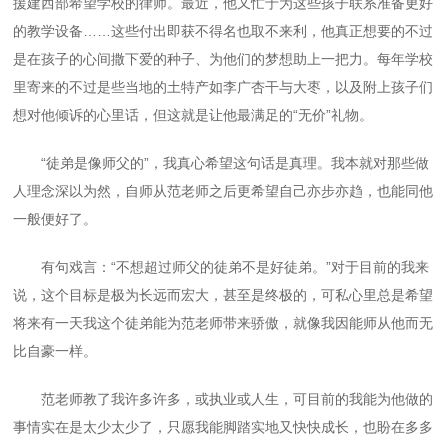
援建西部希望学校的律师。最近，他又忙于为这些孩子联系准备更好
的教学设备……这些付出即获不得名也取不来利，他真正想要的不过
是在孩子的心间撒下爱的种子、为他们的梦想助上一把力。每年学校
里寄来的不过是些当地的土特产如李广杏干与大枣，以及附上孩子们
想对他倾诉的心里话，但这就是让他最满足的“无价”礼物。
“徒弟是像师父的”，我真心希望这句话是真理。我本就对那些做
人理念深以为然，自师从范老师之后更希望自己亦步亦趋，也能同他
一般便好了。
有句戏言：“不想超过师父的徒弟不是好徒弟。”对于目前的我来
说，这个目标是极为长远而宏大，甚至是终极的，可私心里总是希望
将来有一天我这个徒弟能为范老师带来骄傲，就像我因能师从他而无
比自豪一样。
范老师教了我许多许多，或执业或人生，可目前的我能为他做的
事情实在是太少太少了，只愿我能脚踏实地又快快成长，也盼在多多