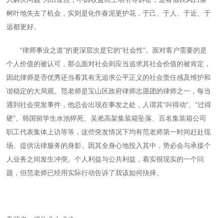
树叶地失去了机会，实则是化作春泥更护花，于己、于人、于近、于
远都更好。
“律师事业之道”的更深层次是它的“社会性”。面对客户需要的是
个人价值的被认可，那么面对社会则应当追求其社会价值的被肯定，
因此律师是否优秀还当看其有无追求公平正义的社会责任感及维护和
谐稳定的大局观。范老师是宝山区政府律师志愿团的律师之一，每当
遇到社会突发事件，他总会出现在事发之处，人谓其“叫得动”、“过得
硬”。韩国留学生水池猝死、吴淞高架集装箱坠落、百名集装箱公司
职工代表集体上访等等，这些突发情况下均有范老师第一时间赶赴现
场、提供法律服务的身影。因其全身心地投入其中，势必会与承接个
人业务之间发生冲突。个人利益与公共利益，着实很现实的一个问
题，但范老师已经用实际行动告诉了我该如何抉择。