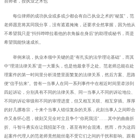
吾师者，授执业之术也
每位律师的成功执业或多或少都会有自己执业之术的“秘笈”，范
老师愿意将其同我分享，没有遮遮掩掩，还要求全然掌握，因为他从
不希望我只是“抖抖哗哗拉着他的衣角躲在身后”的助理或秘书，而是
希望我能快速成长。
举例来说，执业本领中关键的是“有扎实的法学理论基础”，而其
中“理清法律关系”是一大重头，也是他最拿手之处。范老师总能在处
理案件的第一时间里分析清楚里面繁复的法律关系，然后方案、思路
便“信手拈来”。曾有一当事人在同一系列事件中在相近时间里牵涉到
四起诉讼，分别具有不同的法律关系、同一当事人不同的诉讼地位、
不同的诉讼审级和不同的审理进度，但又相互关联、相互穿插。厚厚
的好几摞卷宗，十来个当事人错综复杂的关系，此刻当事人之间即合
作又各怀心思，彼刻又完全对立且争个“你死我活”……其中的曲曲折
折、斗智斗勇实在让我招架不住，甚至有时会混淆。然而，作为这四
起案件代理人的范老师竟然能丝毫不受它们之间的干扰和影响。跟着