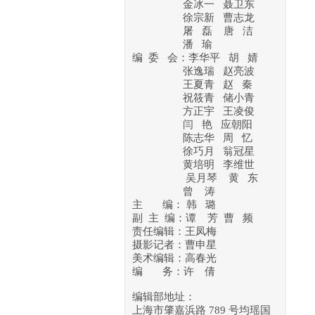
金冰一 聂卫东
徐宗新
曹志龙
屠 磊 唐 洁
潘 瑜
编 委 会：李华平 胡 婧
张逸瑞 赵亮波
王夏青 赵 秦
祝筱青 储小青
方正宇 王凌俊
闫 艳 应朝阳
陈志华 周 忆
徐巧月 翁冠星
黄培明
李维世
吴月琴
黄 东
曾 涛
主 编： 韩 璐
副 主 编：谭 芳 曹 频
责任编辑：王凤梅
摄影记者：曹申星
美术编辑：高春光
编 务：许 倩
编辑部地址：
上海市肇嘉浜路 789 号均瑶国