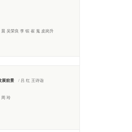
李 晨 吴荣良 李 镔 崔 嵬 皮岗升
发展前景
/ 吕 红 王诗诣
舒 周 玲