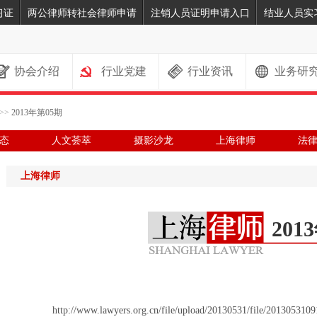
习证
两公律师转社会律师申请
注销人员证明申请入口
结业人员实
协会介绍
行业党建
行业资讯
业务研
>>
2013年第05期
态
人文荟萃
摄影沙龙
上海律师
法
上海律师
201
http://www.lawyers.org.cn/file/upload/20130531/file/2013053