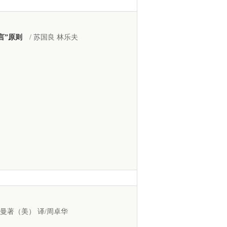
言”原则
/ 苏国良 林乐夫
斯曼著（美） 译/周卓华