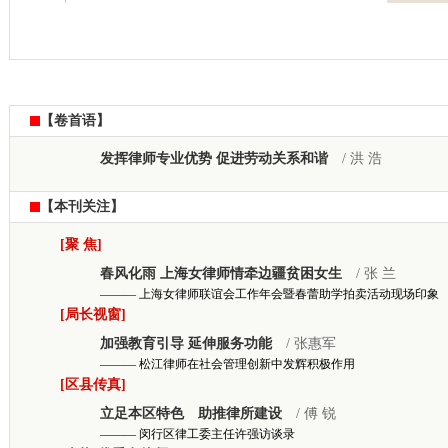
【卷首语】
发挥律师专业优势 促进劳动关系和谐
/ 洪 浩
【本刊关注】
[聚 焦]
春风化雨 上海女律师情牵边疆贫困女生
/ 张 兰
——— 上海女律师联谊会工作年会暨春蕾助学拍卖活动现场印象
[局长视窗]
加强教育引导 延伸服务功能
/ 张惠军
——— 松江律师在社会管理创新中发辉积极作用
[区县传真]
立足本区特色 助推律所建设
/ 傅 锐
——— 闵行区律工委主任许强访谈录