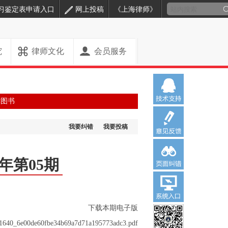
习鉴定表申请入口
网上投稿
《上海律师》
究
律师文化
会员服务
律图书
我要纠错
我要投稿
3年第05期
下载本期电子版
1091640_6e00de60fbe34b69a7d71a195773adc3.pdf