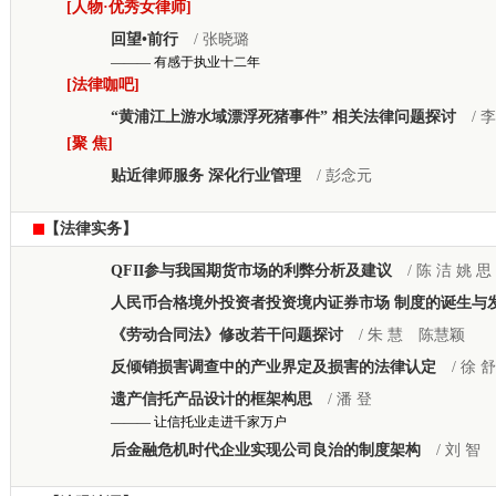
[人物·优秀女律师]
回望•前行
/ 张晓璐
——— 有感于执业十二年
[法律咖吧]
“黄浦江上游水域漂浮死猪事件” 相关法律问题探讨
/ 
[聚 焦]
贴近律师服务 深化行业管理
/ 彭念元
【法律实务】
QFII参与我国期货市场的利弊分析及建议
/ 陈 洁 姚 思
人民币合格境外投资者投资境内证券市场 制度的诞生与
《劳动合同法》修改若干问题探讨
/ 朱 慧 陈慧颖
反倾销损害调查中的产业界定及损害的法律认定
/ 徐 
遗产信托产品设计的框架构思
/ 潘 登
——— 让信托业走进千家万户
后金融危机时代企业实现公司良治的制度架构
/ 刘 智