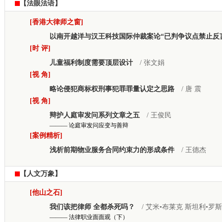
【法眼法语】
[香港大律师之窗]
以南开越洋与汉王科技国际仲裁案论“已判争议点禁止反
[时 评]
儿童福利制度需要顶层设计
/ 张文娟
[视 角]
略论侵犯商标权刑事犯罪罪量认定之思路
/ 唐 震
[视 角]
辩护人庭审发问系列文章之五
/ 王俊民
——— 论庭审发问应变与善辩
[案例精析]
浅析前期物业服务合同约束力的形成条件
/ 王德杰
【人文万象】
[他山之石]
我们该把律师 全都杀死吗？
/ 艾米•布莱克 斯坦利•罗
——— 法律职业面面观（下）