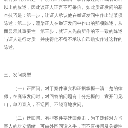
以上的叙述，因此该证人证言不可采信。如此质证发问的基
本技巧是：第一步，让证人承认他在举证发问中作出过某项
陈述；第二步，渲染证人在举证发问中作出的那项陈述，从
而显示其重要性；第三步，就证人先前所作的不一致的陈述
与证人进行对质，并使得他不得不承认自己确实作过这样的
陈述。
三、发问类型
（一）正面问。对于案件事实和证据掌握一清二楚的律
师，在庭审发问时，对回答的问题有十分把握的，宜开门见
山，单刀直入，不迂回、不绕弯地发问。
（二）迂回问。有些案件要迂回侧击，为了缓解对方当
事人的对立情绪，可由外围问话入手，而不直接问及关键性