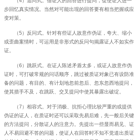
（
4
）追问式。借证人的回答进行提问，促使证人进一
步回忆真实情况。当然对可能出现的回答要有相当把握或应
变对策。
（
5
）反问式。针对有些证人故意作伪证，夸大、缩小
或歪曲案情时，可运用是非形式的反问句揭露证人不如实作
证。
（
6
）跳跃式。在证人陈述矛盾太多，或证人故意作伪
证时，可打破常规的问话顺序，跳过被质证对象已有设防准
备的问题，有目的、有计划地忽前忽后、忽东忽西地提问，
使其措手不及，在跳跃、交叉提问中使其暴露出破绽。
（
7
）相容式。对于消极、抗拒心理比较严重的或提供
伪证的证人，在质证时还可以采取先易后难，先一般后关键
的方法提问，分散证人的注意力。先提出一些显而易见、证
人不易回避不答的问题，使证人在回答时不知不觉道出质证