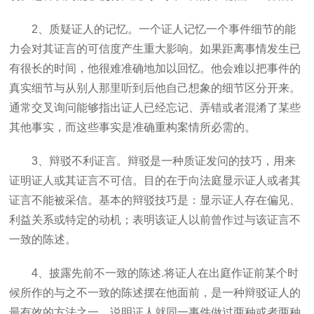
2
、质疑证人的记忆。一个证人记忆一个事件细节的能
力会对其证言的可信度产生重大影响。如果距离事情发生已
有很长的时间，他很难准确地加以回忆。他会难以把事件的
真实细节与从别人那里听到后他自己想象的细节区分开来。
通常交叉询问能够指出证人已经忘记、弄错或者混淆了某些
其他事实，而这些事实是准确重构案情所必需的。
3
、辩驳不利证言。辩驳是一种质证发问的技巧，用来
证明证人或其证言不可信。目的在于向法庭显示证人或者其
证言不能被采信。基本的辩驳技巧是：显示证人存在偏见、
利益关系或特定的动机；表明该证人以前曾作过与该证言不
一致的陈述。
4
、披露先前不一致的陈述
.
将证人在出庭作证前某个时
候所作的与之不一致的陈述摆在他面前，是一种辩驳证人的
最有效的方法之一。说明证人就同一事件做过两种或者两种