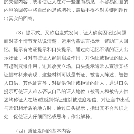
的关键内容，或者使证人在对一些显而易见、不容易回避的
内容的回答中将自己的退路堵死，最后不得不对关键问题作
出真实的回答。
（
8
）提示式。又称启发式发问，证人确实因记忆问题
而对某个情节无法说清楚，运用含蓄语言揭示，帮助证人回
忆。提示有物证提示和口头提示。通过向记忆不清的证人出
示物证，可对有些证人起到启发作用，对伪证或拒证的证人
可起到震慑作用，迫其改变立场。口头提示通常以宣读某些
证据材料来表现，这些材料可以是书证、被害人陈述、被告
人口供、其他证言等，对提供伪证或拒证的证人，通过口头
提示可使证人难以否认自己的证人地位（被害人和被告人供
述均称证人在场
)
或感到伪证难以被法庭相信。对证言中出现
与常识相矛盾的地方时，通过口头提示，指出其不合常识之
处，促使证人仔细回忆或思考，作出解释。
（四）质证发问的基本内容