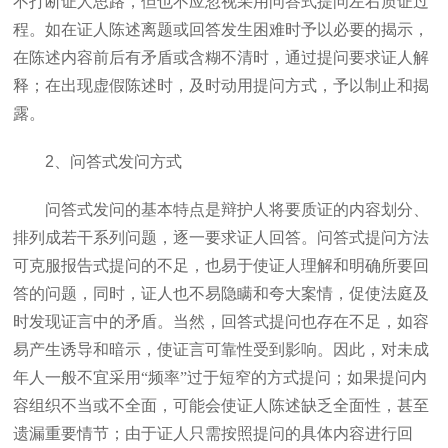
不打断证人思路，但也不应忽视采用问答式提问左右质证过
程。如在证人陈述离题或回答发生困难时予以必要的揭示，
在陈述内容前后有矛盾或含糊不清时，通过提问要求证人解
释；在出现虚假陈述时，及时动用提问方式，予以制止和揭
露。
2
、问答式发问方式
问答式发问的基本特点是辩护人将要质证的内容划分、
排列成若干系列问题，逐一要求证人回答。问答式提问方法
可克服报告式提问的不足，也易于使证人理解和明确所要回
答的问题，同时，证人也不易隐瞒和夸大案情，促使法庭及
时发现证言中的矛盾。当然，回答式提问也存在不足，如容
易产生诱导和暗示，使证言可靠性受到影响。因此，对未成
年人一般不宜采用“频率”过于短窄的方式提问；如果提问内
容组织不当或不全面，可能会使证人陈述缺乏全面性，甚至
遗漏重要情节；由于证人只需按照提问的具体内容进行回