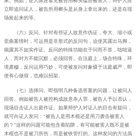
果。例如，证人陈述看见被告用榔头猛击被害人，辩护人应
立即追问证人，被告所用榔头是从身上拿出来的，还是在现
场捡起来的等。
（六）反问。针对有些证人故意作伪证，夸大、缩小或
歪曲案情时，可运用是非形式的反问句，迫使其露出马脚，
揭露其不如实作证。反问的特殊功能在于问而不答，咄咄逼
人，而对方不能沉默，必须回答。在法庭上，场合特殊，环
境肃穆，反问运用巧妙，可使被发问对象慑于法庭威严，即
使有心做假，也难以招架。
（七）选择问。即指明几种备选答案的问题，让被问人
回答。例如被告人被控构成故意杀人罪，被告人予以否认，
现场目击证人出庭作证。如果辩护人对证人的目击有疑问，
就可向证人发问：“被告人是用木棍还是用刀袭击被害人
的？”这样的问题可能包含着陷阱，有可能被害人既不是被
木棍也不是被刀所伤，而是被铁管打的。这种发问的方法虽