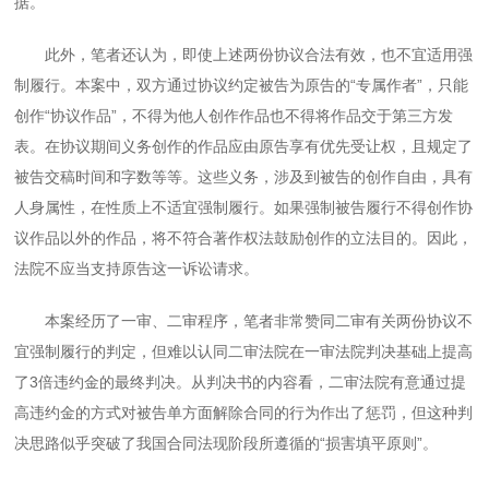
据。
此外，笔者还认为，即使上述两份协议合法有效，也不宜适用强
制履行。本案中，双方通过协议约定被告为原告的“专属作者”，只能
创作“协议作品”，不得为他人创作作品也不得将作品交于第三方发
表。在协议期间义务创作的作品应由原告享有优先受让权，且规定了
被告交稿时间和字数等等。这些义务，涉及到被告的创作自由，具有
人身属性，在性质上不适宜强制履行。如果强制被告履行不得创作协
议作品以外的作品，将不符合著作权法鼓励创作的立法目的。因此，
法院不应当支持原告这一诉讼请求。
本案经历了一审、二审程序，笔者非常赞同二审有关两份协议不
宜强制履行的判定，但难以认同二审法院在一审法院判决基础上提高
了
3
倍违约金的最终判决。从判决书的内容看，二审法院有意通过提
高违约金的方式对被告单方面解除合同的行为作出了惩罚，但这种判
决思路似乎突破了我国合同法现阶段所遵循的“损害填平原则”。