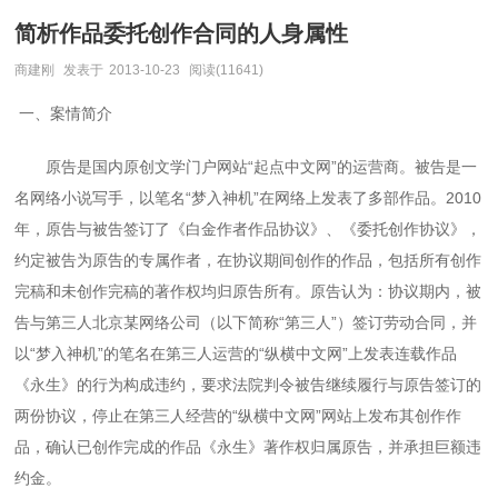
简析作品委托创作合同的人身属性
商建刚
发表于
2013-10-23
阅读(11641)
一、案情简介
原告是国内原创文学门户网站“起点中文网”的运营商。被告是一
名网络小说写手，以笔名“梦入神机”在网络上发表了多部作品。
2010
年，原告与被告签订了《白金作者作品协议》、《委托创作协议》，
约定被告为原告的专属作者，在协议期间创作的作品，包括所有创作
完稿和未创作完稿的著作权均归原告所有。原告认为：协议期内，被
告与第三人北京某网络公司（以下简称“第三人”）签订劳动合同，并
以“梦入神机”的笔名在第三人运营的“纵横中文网”上发表连载作品
《永生》的行为构成违约，要求法院判令被告继续履行与原告签订的
两份协议，停止在第三人经营的“纵横中文网”网站上发布其创作作
品，确认已创作完成的作品《永生》著作权归属原告，并承担巨额违
约金。